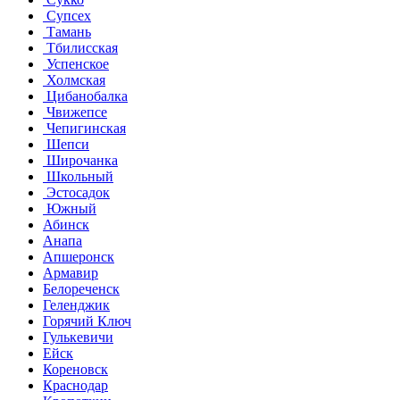
Супсех
Тамань
Тбилисская
Успенское
Холмская
Цибанобалка
Чвижепсе
Чепигинская
Шепси
Широчанка
Школьный
Эстосадок
Южный
Абинск
Анапа
Апшеронск
Армавир
Белореченск
Геленджик
Горячий Ключ
Гулькевичи
Ейск
Кореновск
Краснодар