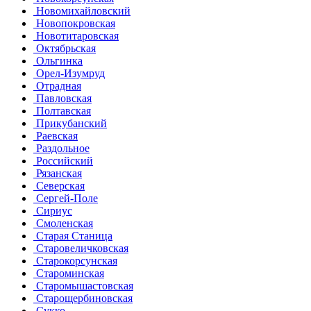
Новомихайловский
Новопокровская
Новотитаровская
Октябрьская
Ольгинка
Орел-Изумруд
Отрадная
Павловская
Полтавская
Прикубанский
Раевская
Раздольное
Российский
Рязанская
Северская
Сергей-Поле
Сириус
Смоленская
Старая Станица
Старовеличковская
Старокорсунская
Староминская
Старомышастовская
Старощербиновская
Сукко