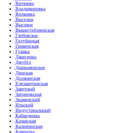
Витязево
Владимировка
Волковка
Выселки
Высокое
Вышестеблиевская
Глебовское
Голубицкая
Гривенская
Гуамка
Джигинка
Джубга
Дивноморское
Динская
Должанская
Елизаветинская
Заветный
Запорожская
Знаменский
Ильский
Индустриальный
Кабардинка
Казанская
Калининская
Камчатка