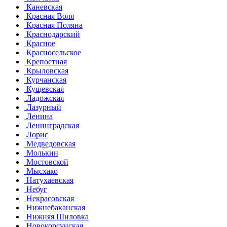
Каневская
Красная Воля
Красная Поляна
Краснодарский
Красное
Красносельское
Крепостная
Крыловская
Курчанская
Кущевская
Ладожская
Лазурный
Ленина
Ленинградская
Лорис
Медведовская
Молькин
Мостовской
Мысхако
Натухаевская
Небуг
Некрасовская
Нижнебаканская
Нижняя Шиловка
Новокорсунская