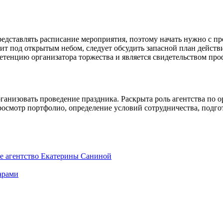
представлять расписание мероприятия, поэтому начать нужно с
ит под открытым небом, следует обсудить запасной план дейст
етенцию организатора торжества и является свидетельством про
анизовать проведение праздника. Раскрыта роль агентства по о
смотр портфолио, определение условий сотрудничества, подготов
е агентство Екатерины Саниной
арами