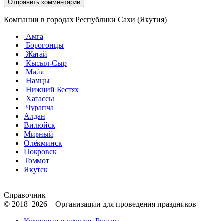
Компании в городах Республики Сахи (Якутия)
Амга
Борогонцы
Жатай
Кысыл-Сыр
Майя
Намцы
Нижний Бестях
Хатассы
Чурапча
Алдан
Вилюйск
Мирный
Олёкминск
Покровск
Томмот
Якутск
Справочник
© 2018–2026 – Организации для проведения праздников
Компании в городах России