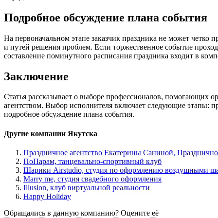
Подробное обсуждение плана события
На первоначальном этапе заказчик праздника не может четко 
и путей решения проблем. Если торжественное событие проход
составление поминутного расписания праздника входит в комп
Заключение
Статья рассказывает о выборе профессионалов, помогающих орг
агентством. Выбор исполнителя включает следующие этапы: про
подробное обсуждение плана события.
Другие компании Якутска
Праздничное агентство Екатерины Саниной, Празднично
ПоПарам, танцевально-спортивный клуб
Шарики Airstudio, студия по оформлению воздушными ш
Marry me, студия свадебного оформления
Illusion, клуб виртуальной реальности
Happy Holiday
Обращались в данную компанию? Оцените её