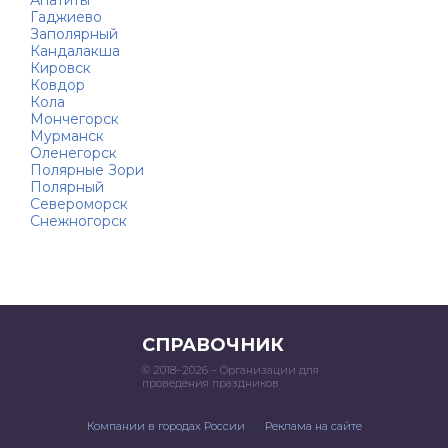
Гаджиево
Заполярный
Кандалакша
Кировск
Ковдор
Кола
Мончегорск
Мурманск
Оленегорск
Полярные Зори
Полярный
Североморск
Снежногорск
СПРАВОЧНИК
© 2018–2026 – Организации для
проведения праздников
Компании в городах России
Реклама на сайте