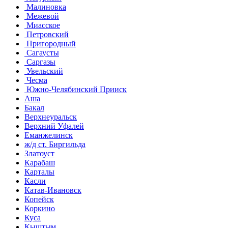
Малиновка
Межевой
Миасское
Петровский
Пригородный
Сагаусты
Саргазы
Увельский
Чесма
Южно-Челябинский Прииск
Аша
Бакал
Верхнеуральск
Верхний Уфалей
Еманжелинск
ж/д ст. Биргильда
Златоуст
Карабаш
Карталы
Касли
Катав-Ивановск
Копейск
Коркино
Куса
Кыштым