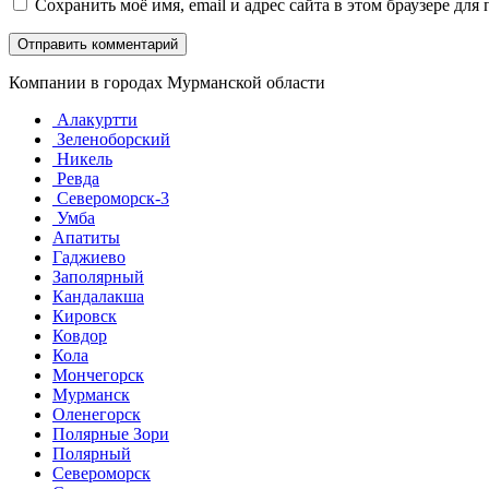
Сохранить моё имя, email и адрес сайта в этом браузере д
Компании в городах Мурманской области
Алакуртти
Зеленоборский
Никель
Ревда
Североморск-3
Умба
Апатиты
Гаджиево
Заполярный
Кандалакша
Кировск
Ковдор
Кола
Мончегорск
Мурманск
Оленегорск
Полярные Зори
Полярный
Североморск