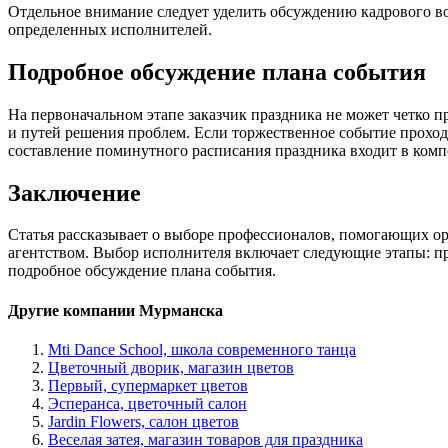
Отдельное внимание следует уделить обсуждению кадрового во
определенных исполнителей.
Подробное обсуждение плана события
На первоначальном этапе заказчик праздника не может четко 
и путей решения проблем. Если торжественное событие проход
составление поминутного расписания праздника входит в комп
Заключение
Статья рассказывает о выборе профессионалов, помогающих орг
агентством. Выбор исполнителя включает следующие этапы: про
подробное обсуждение плана события.
Другие компании Мурманска
Mti Dance School, школа современного танца
Цветочный дворик, магазин цветов
Первый, супермаркет цветов
Эсперанса, цветочный салон
Jardin Flowers, салон цветов
Веселая затея, магазин товаров для праздника