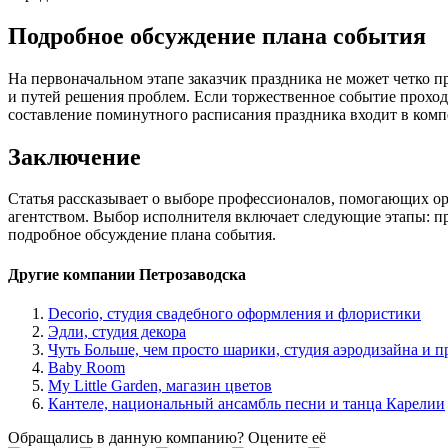
Подробное обсуждение плана события
На первоначальном этапе заказчик праздника не может четко 
и путей решения проблем. Если торжественное событие проход
составление поминутного расписания праздника входит в комп
Заключение
Статья рассказывает о выборе профессионалов, помогающих орг
агентством. Выбор исполнителя включает следующие этапы: про
подробное обсуждение плана события.
Другие компании Петрозаводска
Decorio, студия свадебного оформления и флористики
Эдли, студия декора
Чуть Больше, чем просто шарики, студия аэродизайна и п
Baby Room
My Little Garden, магазин цветов
Кантеле, национальный ансамбль песни и танца Карелии
Обращались в данную компанию? Оцените её