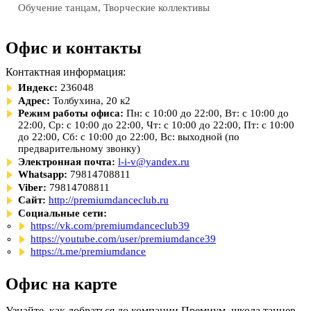
Обучение танцам, Творческие коллективы
Офис и контакты
Контактная информация:
Индекс:
236048
Адрес:
Толбухина, 20 к2
Режим работы офиса:
Пн: с 10:00 до 22:00, Вт: с 10:00 до
22:00, Ср: с 10:00 до 22:00, Чт: с 10:00 до 22:00, Пт: с 10:00
до 22:00, Сб: с 10:00 до 22:00, Вс: выходной (по
предварительному звонку)
Электронная почта:
l-i-v@yandex.ru
Whatsapp:
79814708811
Viber:
79814708811
Сайт:
http://premiumdanceclub.ru
Социальные сети:
https://vk.com/premiumdanceclub39
https://youtube.com/user/premiumdance39
https://t.me/premiumdance
Офис на карте
Узнайте, как добраться до компании Премиум, школа танцев