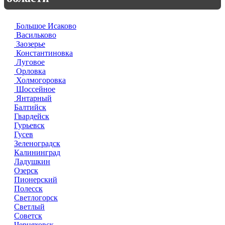
Большое Исаково
Васильково
Заозерье
Константиновка
Луговое
Орловка
Холмогоровка
Шоссейное
Янтарный
Балтийск
Гвардейск
Гурьевск
Гусев
Зеленоградск
Калининград
Ладушкин
Озерск
Пионерский
Полесск
Светлогорск
Светлый
Советск
Черняховск