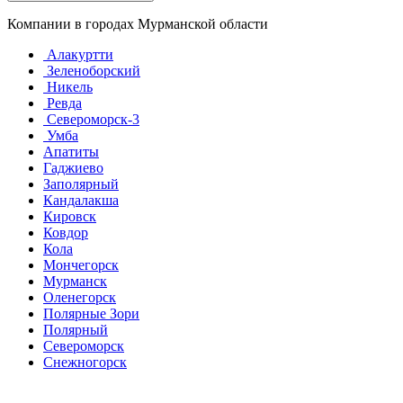
Компании в городах Мурманской области
Алакуртти
Зеленоборский
Никель
Ревда
Североморск-3
Умба
Апатиты
Гаджиево
Заполярный
Кандалакша
Кировск
Ковдор
Кола
Мончегорск
Мурманск
Оленегорск
Полярные Зори
Полярный
Североморск
Снежногорск