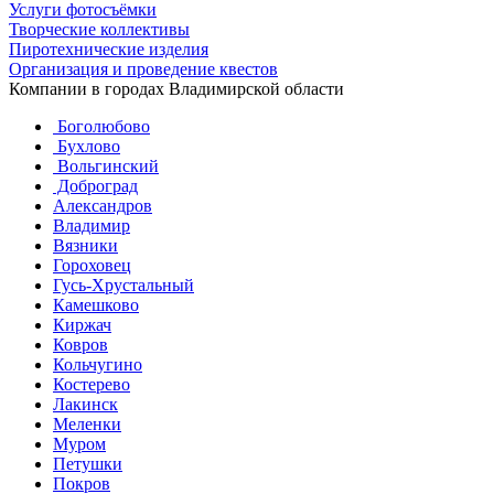
Услуги фотосъёмки
Творческие коллективы
Пиротехнические изделия
Организация и проведение квестов
Компании в городах Владимирской области
Боголюбово
Бухлово
Вольгинский
Доброград
Александров
Владимир
Вязники
Гороховец
Гусь-Хрустальный
Камешково
Киржач
Ковров
Кольчугино
Костерево
Лакинск
Меленки
Муром
Петушки
Покров