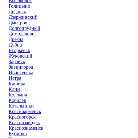
Высоковск
Голицыно
Дедовск
Дзержинский
Дмитров
Долгопрудный
Домодедово
Дрезна
Дубна
Егорьевск
Жуковский
Зарайск
Звенигород
Ивантеевка
Истра
Кашира
Клин
Коломна
Королёв
Котельники
Красноармейск
Красногорск
Краснозаводск
Краснознаменск
Кубинка