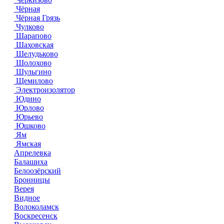
Чёрная
Чёрная Грязь
Чулково
Шарапово
Шаховская
Шелудьково
Шолохово
Шульгино
Щемилово
Электроизолятор
Юдино
Юрлово
Юрьево
Юшково
Ям
Ямская
Апрелевка
Балашиха
Белоозёрский
Бронницы
Верея
Видное
Волоколамск
Воскресенск