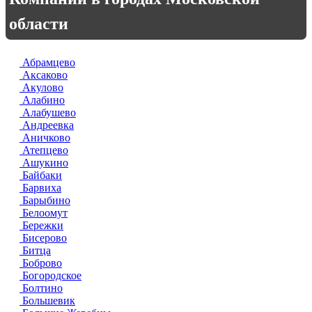
области
Абрамцево
Аксаково
Акулово
Алабино
Алабушево
Андреевка
Аничково
Атепцево
Ашукино
Байбаки
Барвиха
Барыбино
Белоомут
Бережки
Бисерово
Битца
Боброво
Богородское
Болтино
Большевик