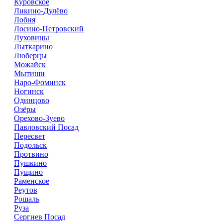
Куровское
Ликино-Дулёво
Лобня
Лосино-Петровский
Луховицы
Лыткарино
Люберцы
Можайск
Мытищи
Наро-Фоминск
Ногинск
Одинцово
Озёры
Орехово-Зуево
Павловский Посад
Пересвет
Подольск
Протвино
Пушкино
Пущино
Раменское
Реутов
Рошаль
Руза
Сергиев Посад