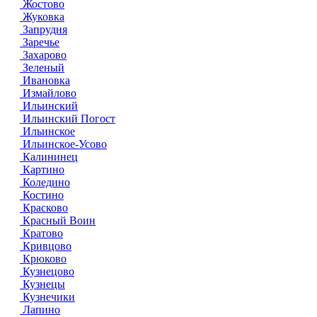
Жостово
Жуковка
Запрудня
Заречье
Захарово
Зеленый
Ивановка
Измайлово
Ильинский
Ильинский Погост
Ильинское
Ильинское-Усово
Калининец
Картино
Коледино
Костино
Красково
Красный Воин
Кратово
Кривцово
Крюково
Кузнецово
Кузнецы
Кузнечики
Лапино