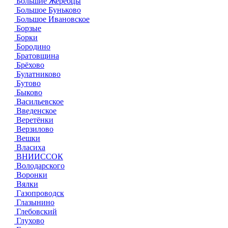
Большие Жеребцы
Большое Буньково
Большое Ивановское
Борзые
Борки
Бородино
Братовщина
Брёхово
Булатниково
Бутово
Быково
Васильевское
Введенское
Веретёнки
Верзилово
Вешки
Власиха
ВНИИССОК
Володарского
Воронки
Вялки
Газопроводск
Глазынино
Глебовский
Глухово