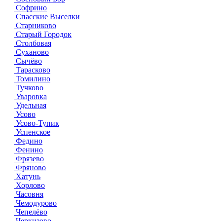
Софрино
Спасские Выселки
Старниково
Старый Городок
Столбовая
Суханово
Сычёво
Тарасково
Томилино
Тучково
Уваровка
Удельная
Усово
Усово-Тупик
Успенское
Федино
Фенино
Фрязево
Фряново
Хатунь
Хорлово
Часовня
Чемодурово
Чепелёво
Черкизово