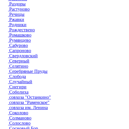
Раздоры
Растуново
Речицы
Ржавки
Родники
Рождествено
Ромашково
Румянцево
Сабурово
Сапроново
Свердловский
Северный
Селятино
Серебряные Пруды
Слобода
Случайный
Снегири
Соболиха
совхоза "Останкино"
совхоза "Раменское"
совхоза им. Ленина
Соколово
Солманово
Солослово
Сосновый Бор