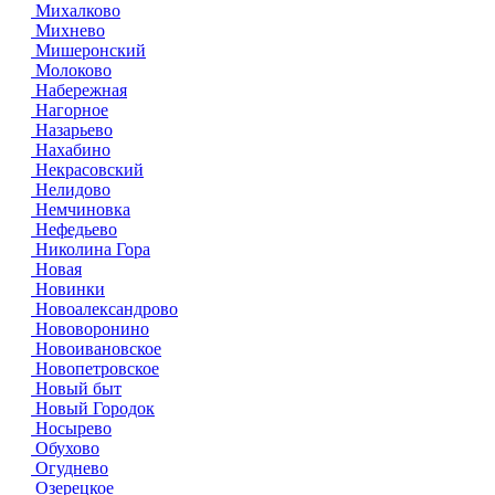
Михалково
Михнево
Мишеронский
Молоково
Набережная
Нагорное
Назарьево
Нахабино
Некрасовский
Нелидово
Немчиновка
Нефедьево
Николина Гора
Новая
Новинки
Новоалександрово
Нововоронино
Новоивановское
Новопетровское
Новый быт
Новый Городок
Носырево
Обухово
Огуднево
Озерецкое