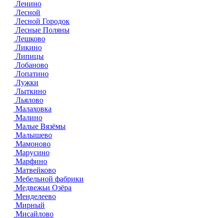
Ленино
Лесной
Лесной Городок
Лесные Поляны
Лешково
Ликино
Липицы
Лобаново
Лопатино
Лужки
Лыткино
Льялово
Малаховка
Малино
Малые Вязёмы
Малышево
Мамоново
Марусино
Марфино
Матвейково
Мебельной фабрики
Медвежьи Озёра
Менделеево
Мирный
Мисайлово