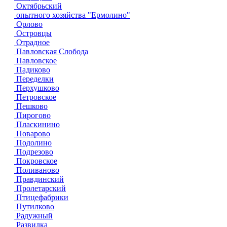
Октябрьский
опытного хозяйства "Ермолино"
Орлово
Островцы
Отрадное
Павловская Слобода
Павловское
Падиково
Переделки
Перхушково
Петровское
Пешково
Пирогово
Пласкинино
Поварово
Подолино
Подрезово
Покровское
Поливаново
Правдинский
Пролетарский
Птицефабрики
Путилково
Радужный
Развилка