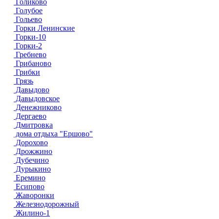
Голиково
Голубое
Гольево
Горки Ленинские
Горки-10
Горки-2
Гребнево
Грибаново
Грибки
Грязь
Давыдово
Давыдовское
Денежниково
Дергаево
Дмитровка
дома отдыха "Ершово"
Дорохово
Дрожжино
Дубечино
Дурыкино
Еремино
Есипово
Жаворонки
Железнодорожный
Жилино-1