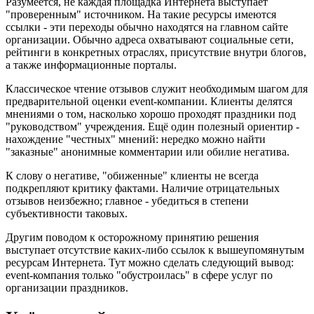
Разумеется, не каждая площадка Интернета выступает
"проверенным" источником. На такие ресурсы имеются
ссылки - эти переходы обычно находятся на главном сайте
организации. Обычно адреса охватывают социальные сети,
рейтинги в конкретных отраслях, присутствие внутри блогов,
а также информационные порталы.
Классическое чтение отзывов служит необходимым шагом для
предварительной оценки event-компании. Клиенты делятся
мнениями о том, насколько хорошо проходят праздники под
"руководством" учреждения. Ещё один полезный ориентир -
нахождение "честных" мнений: нередко можно найти
"заказные" анонимные комментарии или обилие негатива.
К слову о негативе, "обиженные" клиенты не всегда
подкрепляют критику фактами. Наличие отрицательных
отзывов неизбежно; главное - убедиться в степени
субъективности таковых.
Другим поводом к осторожному принятию решения
выступает отсутствие каких-либо ссылок к вышеупомянутым
ресурсам Интернета. Тут можно сделать следующий вывод:
event-компания только "обустроилась" в сфере услуг по
организации праздников.