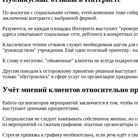
По аналогии с социальными сетями, event-компании тоже соби
заключении контракта с выбранной фирмой.
Разумеется, не каждая площадка Интернета выступает "провер
адреса охватывают социальные сети, рейтинги в конкретных о
Классическое чтение отзывов служит необходимым шагом для п
"руководством" учреждения. Ещё один полезный ориентир - н
К слову о негативе, "обиженные" клиенты не всегда подкрепля
Другим поводом к осторожному принятию решения выступает о
только "обустроилась" в сфере услуг по организации празднико
Учёт мнений клиентов относительно п
Работа организаторов мероприятий заключается в том, чтобы п
выступают ценными приоритетами.
Специалистам не следует навязывать собственное мнение, но 
из мероприятий со сжатым графиком: опытные организаторы со
Строгая привязка к графику необязательна, если речь идёт о 