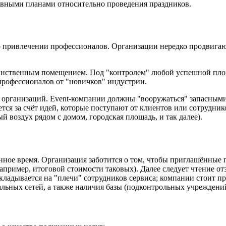
ивными планами относительно проведения праздников.
 о привлечении профессионалов. Организации нередко продвигаю
единственным помещением. Под "контролем" любой успешной пло
 профессионалов от "новичков" индустрии.
организаций. Event-компании должны "вооружаться" запасными
ся за счёт идей, которые поступают от клиентов или сотрудни
й воздух рядом с домом, городская площадь, и так далее).
ное время. Организация заботится о том, чтобы приглашённые 
апример, итоговой стоимости таковых). Далее следует чтение о
кладывается на "плечи" сотрудников сервиса; компании стоит п
альных сетей, а также наличия базы (подконтрольных учреждени