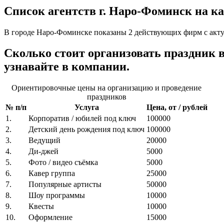
Список агентств г. Наро-Фоминск на к
В городе Наро-Фоминске показаны 2 действующих фирм с акту
Сколько стоит организовать праздни
узнавайте в компании.
Ориентировочные цены на организацию и проведение
праздников
№ п/п
Услуга
Цена, от / рублей
1.
Корпоратив / юбилей под ключ
100000
2.
Детский день рождения под ключ
100000
3.
Ведущий
20000
4.
Ди-джей
5000
5.
Фото / видео съёмка
5000
6.
Кавер группа
25000
7.
Популярные артисты
50000
8.
Шоу программы
10000
9.
Квесты
10000
10.
Оформление
15000