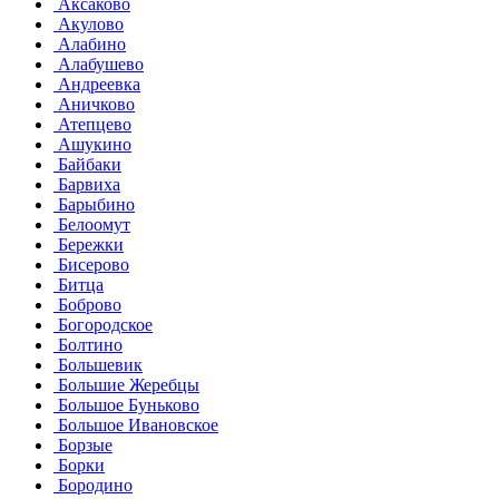
Аксаково
Акулово
Алабино
Алабушево
Андреевка
Аничково
Атепцево
Ашукино
Байбаки
Барвиха
Барыбино
Белоомут
Бережки
Бисерово
Битца
Боброво
Богородское
Болтино
Большевик
Большие Жеребцы
Большое Буньково
Большое Ивановское
Борзые
Борки
Бородино