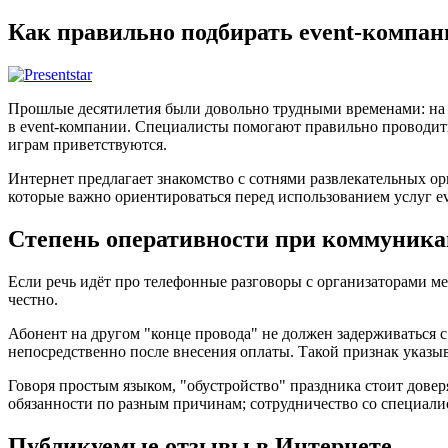
Как правильно подбирать event-компан
Прошлые десятилетия были довольно трудными временами: на 
в event-компании. Специалисты помогают правильно проводить
играм приветствуются.
Интернет предлагает знакомство с сотнями развлекательных ор
которые важно ориентироваться перед использованием услуг e
Степень оперативности при коммуник
Если речь идёт про телефонные разговоры с организаторами мер
честно.
Абонент на другом "конце провода" не должен задерживаться с
непосредственно после внесения оплаты. Такой признак указ
Говоря простым языком, "обустройство" праздника стоит дов
обязанности по разным причинам; сотрудничество со специали
Публикуемые отзывы в Интернете