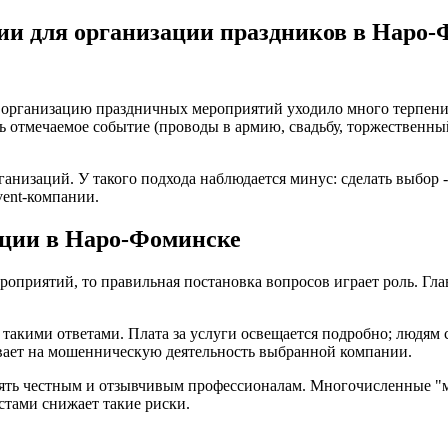
ии для организации праздников в Наро
организацию праздничных мероприятий уходило много терпения
 отмечаемое событие (проводы в армию, свадьбу, торжественны
ганизаций. У такого подхода наблюдается минус: сделать выбор -
vent-компании.
ации в Наро-Фоминске
оприятий, то правильная постановка вопросов играет роль. Глав
 такими ответами. Плата за услуги освещается подробно; людям
ывает на мошенническую деятельность выбранной компании.
ерять честным и отзывчивым профессионалам. Многочисленные "
стами снижает такие риски.