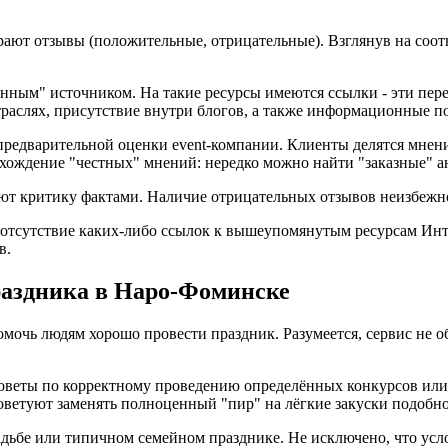
рают отзывы (положительные, отрицательные). Взглянув на соо
енным" источником. На такие ресурсы имеются ссылки - эти пер
траслях, присутствие внутри блогов, а также информационные п
редварительной оценки event-компании. Клиенты делятся мнени
ахождение "честных" мнений: нередко можно найти "заказные" 
ют критику фактами. Наличие отрицательных отзывов неизбежно;
тсутствие каких-либо ссылок к вышеупомянутым ресурсам Инте
в.
раздника в Наро-Фоминске
омочь людям хорошо провести праздник. Разумеется, сервис не 
советы по корректному проведению определённых конкурсов или
ветуют заменять полноценный "пир" на лёгкие закуски подобно
свадьбе или типичном семейном празднике. Не исключено, что ус