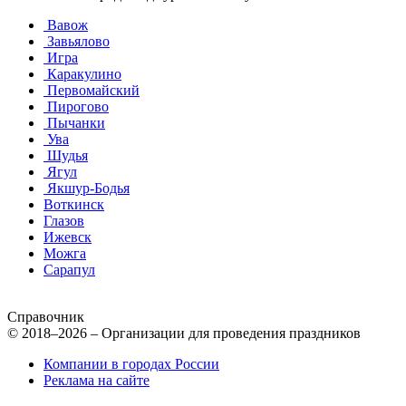
Вавож
Завьялово
Игра
Каракулино
Первомайский
Пирогово
Пычанки
Ува
Шудья
Ягул
Якшур-Бодья
Воткинск
Глазов
Ижевск
Можга
Сарапул
Справочник
© 2018–2026 – Организации для проведения праздников
Компании в городах России
Реклама на сайте