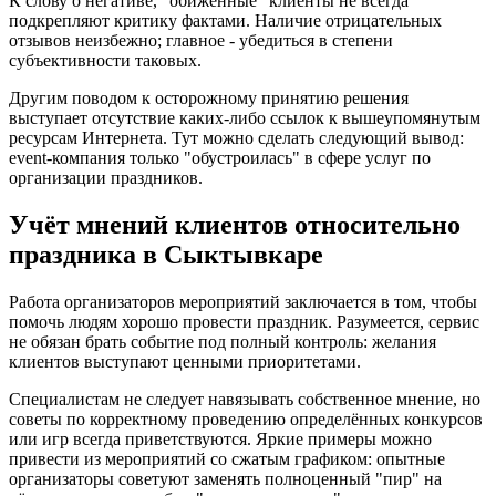
К слову о негативе, "обиженные" клиенты не всегда
подкрепляют критику фактами. Наличие отрицательных
отзывов неизбежно; главное - убедиться в степени
субъективности таковых.
Другим поводом к осторожному принятию решения
выступает отсутствие каких-либо ссылок к вышеупомянутым
ресурсам Интернета. Тут можно сделать следующий вывод:
event-компания только "обустроилась" в сфере услуг по
организации праздников.
Учёт мнений клиентов относительно
праздника в Сыктывкаре
Работа организаторов мероприятий заключается в том, чтобы
помочь людям хорошо провести праздник. Разумеется, сервис
не обязан брать событие под полный контроль: желания
клиентов выступают ценными приоритетами.
Специалистам не следует навязывать собственное мнение, но
советы по корректному проведению определённых конкурсов
или игр всегда приветствуются. Яркие примеры можно
привести из мероприятий со сжатым графиком: опытные
организаторы советуют заменять полноценный "пир" на