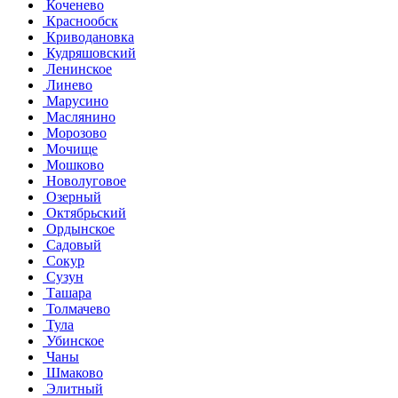
Коченево
Краснообск
Криводановка
Кудряшовский
Ленинское
Линево
Марусино
Маслянино
Морозово
Мочище
Мошково
Новолуговое
Озерный
Октябрьский
Ордынское
Садовый
Сокур
Сузун
Ташара
Толмачево
Тула
Убинское
Чаны
Шмаково
Элитный