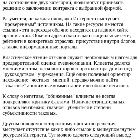
на соотношение двух категорий, люди могут принимать
решение о заключении контракта с выбранной фирмой.
Разумеется, не каждая площадка Интернета выступает
"проверенным" источником. На такие ресурсы имеются
ссылки - эти переходы обычно находятся на главном сайте
организации. Обычно адреса охватывают социальные сети,
рейтинги в конкретных отраслях, присутствие внутри блогов,
а также информационные порталы.
Классическое чтение отзывов служит необходимым шагом для
предварительной оценки event-компании. Клиенты делятся
мнениями о том, насколько хорошо проходят праздники под
"руководством" учреждения. Ещё один полезный ориентир -
нахождение "честных" мнений: нередко можно найти
"заказные" анонимные комментарии или обилие негатива.
К слову о негативе, "обиженные" клиенты не всегда
подкрепляют критику фактами. Наличие отрицательных
отзывов неизбежно; главное - убедиться в степени
субъективности таковых.
Другим поводом к осторожному принятию решения
выступает отсутствие каких-либо ссылок к вышеупомянутым
ресурсам Интернета. Тут можно сделать следующий вывод: