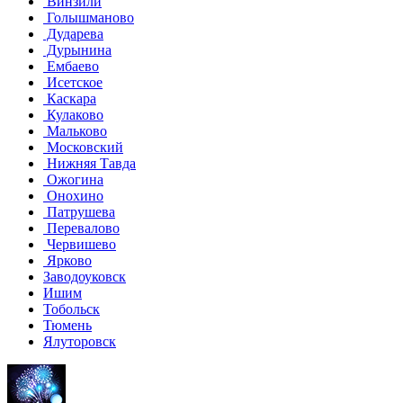
Винзили
Голышманово
Дударева
Дурынина
Ембаево
Исетское
Каскара
Кулаково
Мальково
Московский
Нижняя Тавда
Ожогина
Онохино
Патрушева
Перевалово
Червишево
Ярково
Заводоуковск
Ишим
Тобольск
Тюмень
Ялуторовск