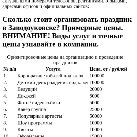
актуальными номерами телефонов, рейтингами, отзывами,
адресами офисов и официальных сайтов:
Сколько стоит организовать праздник
в Заводоуковске? Примерные цены.
ВНИМАНИЕ! Виды услуг и точные
цены узнавайте в компании.
Ориентировочные цены на организацию и проведение
праздников
№ п/п
Услуга
Цена, от / рублей
1.
Корпоратив / юбилей под ключ
100000
2.
Детский день рождения под ключ
100000
3.
Ведущий
20000
4.
Ди-джей
5000
5.
Фото / видео съёмка
5000
6.
Кавер группа
25000
7.
Популярные артисты
50000
8.
Шоу программы
10000
9.
Квесты
10000
10.
Оформление
15000