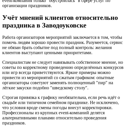
event-компания только "обустроилась" в сфере услуг по
организации праздников.
Учёт мнений клиентов относительно
праздника в Заводоуковске
Работа организаторов мероприятий заключается в том, чтобы
помочь людям хорошо провести праздник. Разумеется, сервис
не обязан брать событие под полный контроль: желания
клиентов выступают ценными приоритетами.
Специалистам не следует навязывать собственное мнение, но
советы по корректному проведению определённых конкурсов
или игр всегда приветствуются. Яркие примеры можно
привести из мероприятий со сжатым графиком: опытные
организаторы советуют заменять полноценный "пир" на
лёгкие закуски подобно "шведскому столу".
Строгая привязка к графику необязательна, если речь идёт о
свадьбе или типичном семейном празднике. Не исключено,
что условия вроде смены погоды внесут корректировки.
Профессионалы из крупных event-компаний делятся
альтернативными планами относительно проведения
праздников.