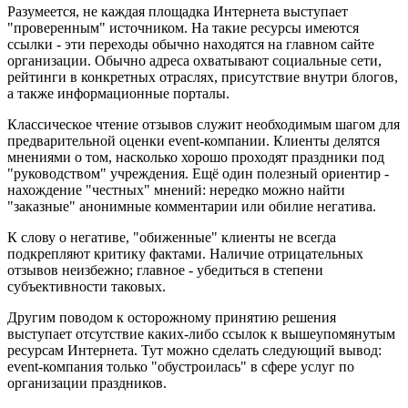
Разумеется, не каждая площадка Интернета выступает
"проверенным" источником. На такие ресурсы имеются
ссылки - эти переходы обычно находятся на главном сайте
организации. Обычно адреса охватывают социальные сети,
рейтинги в конкретных отраслях, присутствие внутри блогов,
а также информационные порталы.
Классическое чтение отзывов служит необходимым шагом для
предварительной оценки event-компании. Клиенты делятся
мнениями о том, насколько хорошо проходят праздники под
"руководством" учреждения. Ещё один полезный ориентир -
нахождение "честных" мнений: нередко можно найти
"заказные" анонимные комментарии или обилие негатива.
К слову о негативе, "обиженные" клиенты не всегда
подкрепляют критику фактами. Наличие отрицательных
отзывов неизбежно; главное - убедиться в степени
субъективности таковых.
Другим поводом к осторожному принятию решения
выступает отсутствие каких-либо ссылок к вышеупомянутым
ресурсам Интернета. Тут можно сделать следующий вывод:
event-компания только "обустроилась" в сфере услуг по
организации праздников.