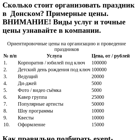
Сколько стоит организовать праздник
в Донском? Примерные цены.
ВНИМАНИЕ! Виды услуг и точные
цены узнавайте в компании.
Ориентировочные цены на организацию и проведение
праздников
№ п/п
Услуга
Цена, от / рублей
1.
Корпоратив / юбилей под ключ
100000
2.
Детский день рождения под ключ
100000
3.
Ведущий
20000
4.
Ди-джей
5000
5.
Фото / видео съёмка
5000
6.
Кавер группа
25000
7.
Популярные артисты
50000
8.
Шоу программы
10000
9.
Квесты
10000
10.
Оформление
15000
Как правильно подбирать event-