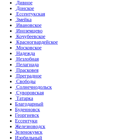
Дивное
Донское
Ессентукская
Змейка
Ивановское
Иноземцево
Кочубеевское
Красногвардейское
Московское
Надежда
Незлобная
Пелагиада
Прасковея
Преградное
Свободы
Солнечнодольск
Суворовская
Татарка
Благодарный
Буденновск
Георгиевск
Ессентуки
Железноводск
Зеленокумск
Изобильный