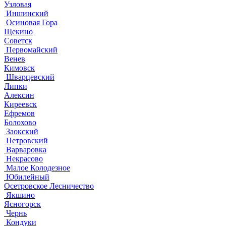
Узловая
Иншинский
Осиновая Гора
Щекино
Советск
Первомайский
Венев
Кимовск
Шварцевский
Липки
Алексин
Киреевск
Ефремов
Болохово
Заокский
Петровский
Варваровка
Некрасово
Малое Колодезное
Юбилейный
Осетровское Лесничество
Якшино
Ясногорск
Чернь
Кондуки