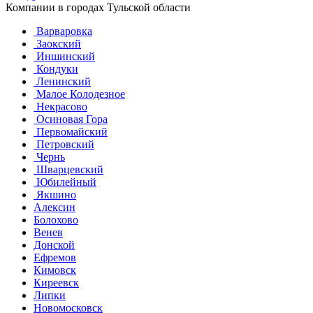
Компании в городах Тульской области
Варваровка
Заокский
Иншинский
Кондуки
Ленинский
Малое Колодезное
Некрасово
Осиновая Гора
Первомайский
Петровский
Чернь
Шварцевский
Юбилейный
Якшино
Алексин
Болохово
Венев
Донской
Ефремов
Кимовск
Киреевск
Липки
Новомосковск