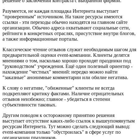
решение о заключении контракта с выбранной фирмой.
Разумеется, не каждая площадка Интернета выступает
"проверенным" источником. На такие ресурсы имеются
ссылки - эти переходы обычно находятся на главном сайте
организации. Обычно адреса охватывают социальные сети,
рейтинги в конкретных отраслях, присутствие внутри блогов,
а также информационные порталы.
Классическое чтение отзывов служит необходимым шагом для
предварительной оценки event-компании. Клиенты делятся
мнениями о том, насколько хорошо проходят праздники под
"руководством" учреждения. Ещё один полезный ориентир -
нахождение "честных" мнений: нередко можно найти
"заказные" анонимные комментарии или обилие негатива.
К слову о негативе, "обиженные" клиенты не всегда
подкрепляют критику фактами. Наличие отрицательных
отзывов неизбежно; главное - убедиться в степени
субъективности таковых.
Другим поводом к осторожному принятию решения
выступает отсутствие каких-либо ссылок к вышеупомянутым
ресурсам Интернета. Тут можно сделать следующий вывод:
event-компания только "обустроилась" в сфере услуг по
организации праздников.