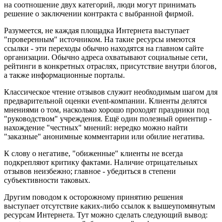
на соотношение двух категорий, люди могут принимать
решение о заключении контракта с выбранной фирмой.
Разумеется, не каждая площадка Интернета выступает
"проверенным" источником. На такие ресурсы имеются
ссылки - эти переходы обычно находятся на главном сайте
организации. Обычно адреса охватывают социальные сети,
рейтинги в конкретных отраслях, присутствие внутри блогов,
а также информационные порталы.
Классическое чтение отзывов служит необходимым шагом для
предварительной оценки event-компании. Клиенты делятся
мнениями о том, насколько хорошо проходят праздники под
"руководством" учреждения. Ещё один полезный ориентир -
нахождение "честных" мнений: нередко можно найти
"заказные" анонимные комментарии или обилие негатива.
К слову о негативе, "обиженные" клиенты не всегда
подкрепляют критику фактами. Наличие отрицательных
отзывов неизбежно; главное - убедиться в степени
субъективности таковых.
Другим поводом к осторожному принятию решения
выступает отсутствие каких-либо ссылок к вышеупомянутым
ресурсам Интернета. Тут можно сделать следующий вывод: