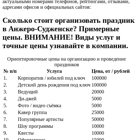
актуальными номерами телефонов, рейтингами, отзывами,
адресами офисов и официальных сайтов:
Сколько стоит организовать праздник
в Анжеро-Судженске? Примерные
цены. ВНИМАНИЕ! Виды услуг и
точные цены узнавайте в компании.
Ориентировочные цены на организацию и проведение
праздников
№ п/п
Услуга
Цена, от / рублей
1.
Корпоратив / юбилей под ключ
100000
2.
Детский день рождения под ключ
100000
3.
Ведущий
20000
4.
Ди-джей
5000
5.
Фото / видео съёмка
5000
6.
Кавер группа
25000
7.
Популярные артисты
50000
8.
Шоу программы
10000
9.
Квесты
10000
10.
Оформление
15000