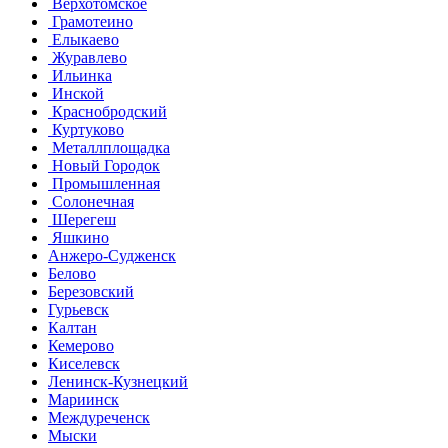
Верхотомское
Грамотеино
Елыкаево
Журавлево
Ильинка
Инской
Краснобродский
Куртуково
Металлплощадка
Новый Городок
Промышленная
Солонечная
Шерегеш
Яшкино
Анжеро-Судженск
Белово
Березовский
Гурьевск
Калтан
Кемерово
Киселевск
Ленинск-Кузнецкий
Мариинск
Междуреченск
Мыски