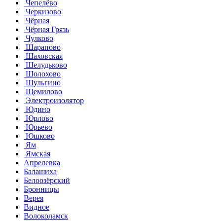
Чепелёво
Черкизово
Чёрная
Чёрная Грязь
Чулково
Шарапово
Шаховская
Шелудьково
Шолохово
Шульгино
Щемилово
Электроизолятор
Юдино
Юрлово
Юрьево
Юшково
Ям
Ямская
Апрелевка
Балашиха
Белоозёрский
Бронницы
Верея
Видное
Волоколамск