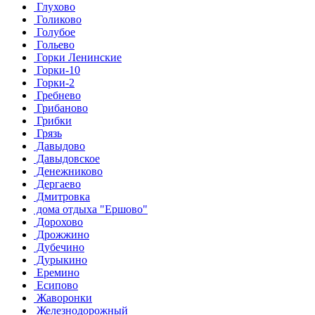
Глухово
Голиково
Голубое
Гольево
Горки Ленинские
Горки-10
Горки-2
Гребнево
Грибаново
Грибки
Грязь
Давыдово
Давыдовское
Денежниково
Дергаево
Дмитровка
дома отдыха "Ершово"
Дорохово
Дрожжино
Дубечино
Дурыкино
Еремино
Есипово
Жаворонки
Железнодорожный