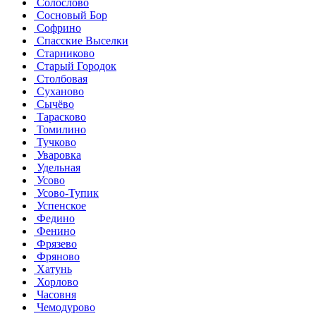
Солослово
Сосновый Бор
Софрино
Спасские Выселки
Старниково
Старый Городок
Столбовая
Суханово
Сычёво
Тарасково
Томилино
Тучково
Уваровка
Удельная
Усово
Усово-Тупик
Успенское
Федино
Фенино
Фрязево
Фряново
Хатунь
Хорлово
Часовня
Чемодурово