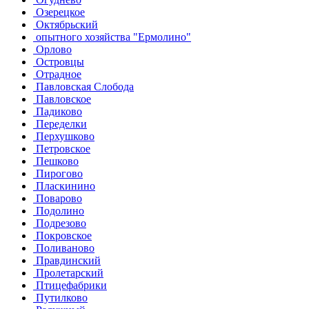
Озерецкое
Октябрьский
опытного хозяйства "Ермолино"
Орлово
Островцы
Отрадное
Павловская Слобода
Павловское
Падиково
Переделки
Перхушково
Петровское
Пешково
Пирогово
Пласкинино
Поварово
Подолино
Подрезово
Покровское
Поливаново
Правдинский
Пролетарский
Птицефабрики
Путилково