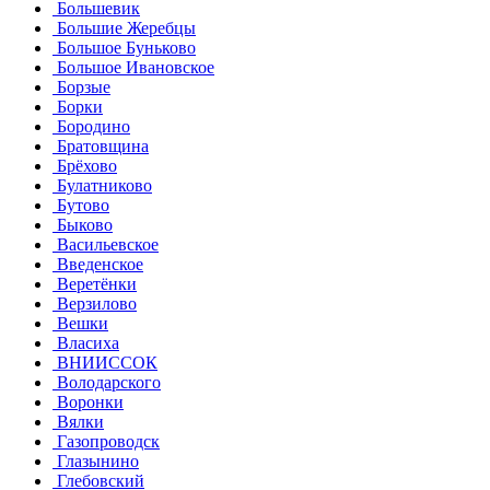
Большевик
Большие Жеребцы
Большое Буньково
Большое Ивановское
Борзые
Борки
Бородино
Братовщина
Брёхово
Булатниково
Бутово
Быково
Васильевское
Введенское
Веретёнки
Верзилово
Вешки
Власиха
ВНИИССОК
Володарского
Воронки
Вялки
Газопроводск
Глазынино
Глебовский