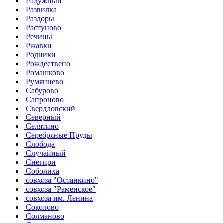
Радужный
Развилка
Раздоры
Растуново
Речицы
Ржавки
Родники
Рождествено
Ромашково
Румянцево
Сабурово
Сапроново
Свердловский
Северный
Селятино
Серебряные Пруды
Слобода
Случайный
Снегири
Соболиха
совхоза "Останкино"
совхоза "Раменское"
совхоза им. Ленина
Соколово
Солманово