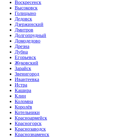
Воскресенск
Высоковск
Голицыно
Дедовск
Дзержинский
Дмитров
Долгопрудный
Домодедово
Дрезна
Дубна
Егорьевск
Жуковский
Зарайск
Звенигород
Ивантеевка
Истра
Кашира
Клин
Коломна
Королёв
Котельники
Красноармейск
Красногорск
Краснозаводск
Краснознаменск