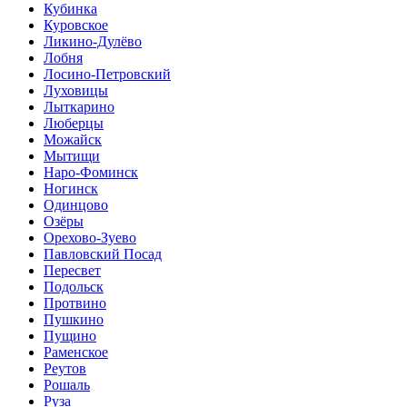
Кубинка
Куровское
Ликино-Дулёво
Лобня
Лосино-Петровский
Луховицы
Лыткарино
Люберцы
Можайск
Мытищи
Наро-Фоминск
Ногинск
Одинцово
Озёры
Орехово-Зуево
Павловский Посад
Пересвет
Подольск
Протвино
Пушкино
Пущино
Раменское
Реутов
Рошаль
Руза