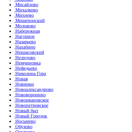
Мисайлово
Михалково
Михнево
Мишеронский
Молоково
Набережная
Нагорное
Назарьево
Нахабино
Некрасовский
Нелидово
Немчиновка
Нефедьево
Николина Гора
Новая
Новинки
Новоалександрово
Нововоронино
Новоивановское
Новопетровское
Новый быт
Новый Городок
Носырево
Обухово
Огуднево