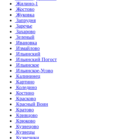
Жилино-1
Жостово
Жуковка
Запрудня
Заречье
Захарово
Зеленый
Ивановка
Измайлово
Ильинский
Ильинский Погост
Ильинское
Ильинское-Усово
Калининец
Картино
Коледино
Костино
Красково
Красный Воин
Кратово
Кривцово
Крюково
Кузнецово
Кузнецы
Кузнечики