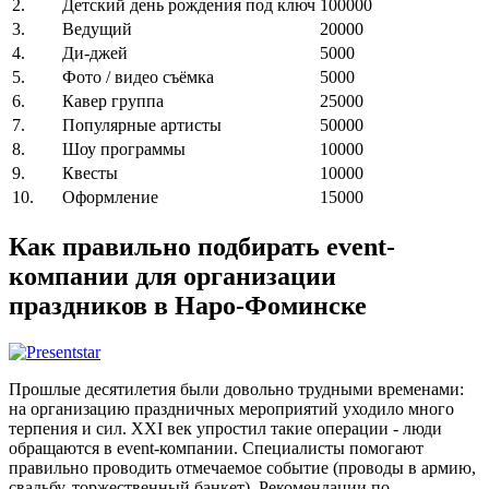
2.
Детский день рождения под ключ
100000
3.
Ведущий
20000
4.
Ди-джей
5000
5.
Фото / видео съёмка
5000
6.
Кавер группа
25000
7.
Популярные артисты
50000
8.
Шоу программы
10000
9.
Квесты
10000
10.
Оформление
15000
Как правильно подбирать event-
компании для организации
праздников в Наро-Фоминске
Прошлые десятилетия были довольно трудными временами:
на организацию праздничных мероприятий уходило много
терпения и сил. XXI век упростил такие операции - люди
обращаются в event-компании. Специалисты помогают
правильно проводить отмечаемое событие (проводы в армию,
свадьбу, торжественный банкет). Рекомендации по