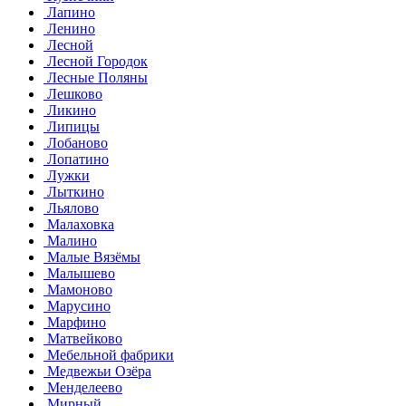
Лапино
Ленино
Лесной
Лесной Городок
Лесные Поляны
Лешково
Ликино
Липицы
Лобаново
Лопатино
Лужки
Лыткино
Льялово
Малаховка
Малино
Малые Вязёмы
Малышево
Мамоново
Марусино
Марфино
Матвейково
Мебельной фабрики
Медвежьи Озёра
Менделеево
Мирный