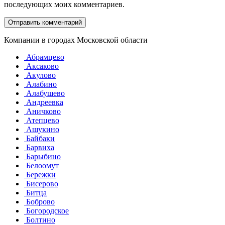
последующих моих комментариев.
Компании в городах Московской области
Абрамцево
Аксаково
Акулово
Алабино
Алабушево
Андреевка
Аничково
Атепцево
Ашукино
Байбаки
Барвиха
Барыбино
Белоомут
Бережки
Бисерово
Битца
Боброво
Богородское
Болтино