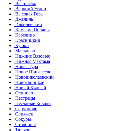
Васильево
Верхний Услон
Высокая Гора
Джалиль
Ильичевский
Камские Поляны
Карелино
Красницкий
Куюки
Мальцево
Нижние Вязовые
Нижняя Мактама
Новая Тура
Новое Шигалеево
Новониколаевский
Новотроицкое
Новый Кырлай
Осиново
Пестрецы
Песчаные Ковали
Сарманово
Свияжск
Сокуры
Столбище
Тюлячи