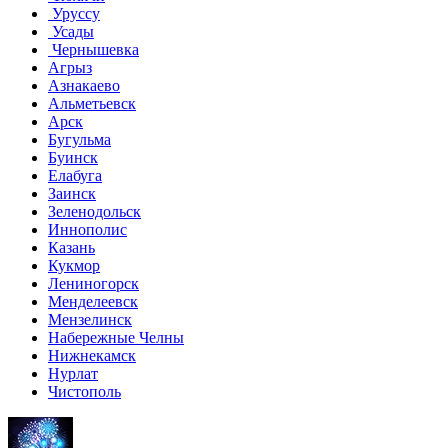
Уруссу
Усады
Чернышевка
Агрыз
Азнакаево
Альметьевск
Арск
Бугульма
Буинск
Елабуга
Заинск
Зеленодольск
Иннополис
Казань
Кукмор
Лениногорск
Менделеевск
Мензелинск
Набережные Челны
Нижнекамск
Нурлат
Чистополь