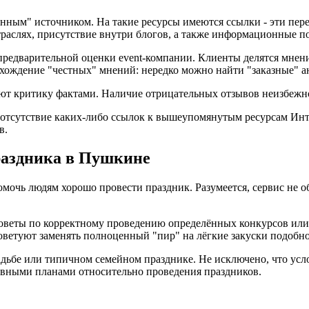
енным" источником. На такие ресурсы имеются ссылки - эти пер
траслях, присутствие внутри блогов, а также информационные п
редварительной оценки event-компании. Клиенты делятся мнени
ахождение "честных" мнений: нередко можно найти "заказные" 
ют критику фактами. Наличие отрицательных отзывов неизбежно;
тсутствие каких-либо ссылок к вышеупомянутым ресурсам Инте
в.
раздника в Пушкине
омочь людям хорошо провести праздник. Разумеется, сервис не 
советы по корректному проведению определённых конкурсов или
ветуют заменять полноценный "пир" на лёгкие закуски подобно
свадьбе или типичном семейном празднике. Не исключено, что ус
ивными планами относительно проведения праздников.