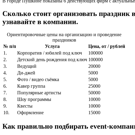
В городе Пушкине показаны 6 действующих фирм с актуальным
Сколько стоит организовать праздни
узнавайте в компании.
Ориентировочные цены на организацию и проведение
праздников
№ п/п
Услуга
Цена, от / рублей
1.
Корпоратив / юбилей под ключ
100000
2.
Детский день рождения под ключ
100000
3.
Ведущий
20000
4.
Ди-джей
5000
5.
Фото / видео съёмка
5000
6.
Кавер группа
25000
7.
Популярные артисты
50000
8.
Шоу программы
10000
9.
Квесты
10000
10.
Оформление
15000
Как правильно подбирать event-компан