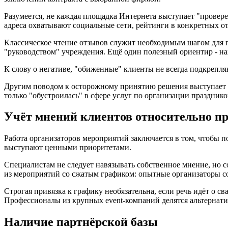
Разумеется, не каждая площадка Интернета выступает "провер
адреса охватывают социальные сети, рейтинги в конкретных о
Классическое чтение отзывов служит необходимым шагом для п
"руководством" учреждения. Ещё один полезный ориентир - н
К слову о негативе, "обиженные" клиенты не всегда подкрепля
Другим поводом к осторожному принятию решения выступает о
только "обустроилась" в сфере услуг по организации празднико
Учёт мнений клиентов относительно п
Работа организаторов мероприятий заключается в том, чтобы п
выступают ценными приоритетами.
Специалистам не следует навязывать собственное мнение, но 
из мероприятий со сжатым графиком: опытные организаторы со
Строгая привязка к графику необязательна, если речь идёт о 
Профессионалы из крупных event-компаний делятся альтернат
Наличие партнёрской базы