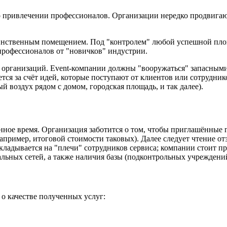
 о привлечении профессионалов. Организации нередко продвигаю
единственным помещением. Под "контролем" любой успешной пло
 профессионалов от "новичков" индустрии.
организаций. Event-компании должны "вооружаться" запасными
ся за счёт идей, которые поступают от клиентов или сотрудни
й воздух рядом с домом, городская площадь, и так далее).
ное время. Организация заботится о том, чтобы приглашённые 
апример, итоговой стоимости таковых). Далее следует чтение о
кладывается на "плечи" сотрудников сервиса; компании стоит п
альных сетей, а также наличия базы (подконтрольных учреждени
о качестве полученных услуг: