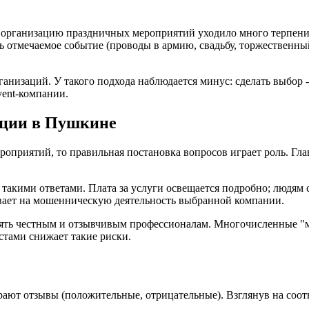
организацию праздничных мероприятий уходило много терпения
 отмечаемое событие (проводы в армию, свадьбу, торжественны
ганизаций. У такого подхода наблюдается минус: сделать выбор -
vent-компании.
ации в Пушкине
оприятий, то правильная постановка вопросов играет роль. Глав
 такими ответами. Плата за услуги освещается подробно; людям
ывает на мошенническую деятельность выбранной компании.
ерять честным и отзывчивым профессионалам. Многочисленные "
стами снижает такие риски.
рают отзывы (положительные, отрицательные). Взглянув на соо