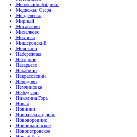
Мебельной фабрики
Медвежьи Озёра
Менделеево
Мирный
Мисайлово
Михалково
Михнево
Мишеронский
Молоково
Набережная
Нагорное
Назарьево
Нахабино
Некрасовский
Нелидово
Немчиновка
Нефедьево
Николина Гора
Новая
Новинки
Новоалександрово
Нововоронино
Новоивановское
Новопетровское
Новый быт