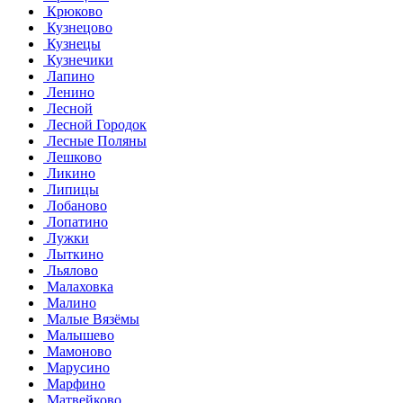
Крюково
Кузнецово
Кузнецы
Кузнечики
Лапино
Ленино
Лесной
Лесной Городок
Лесные Поляны
Лешково
Ликино
Липицы
Лобаново
Лопатино
Лужки
Лыткино
Льялово
Малаховка
Малино
Малые Вязёмы
Малышево
Мамоново
Марусино
Марфино
Матвейково