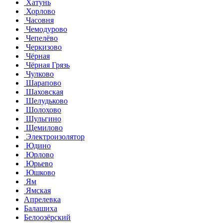
Хатунь
Хорлово
Часовня
Чемодурово
Чепелёво
Черкизово
Чёрная
Чёрная Грязь
Чулково
Шарапово
Шаховская
Шелудьково
Шолохово
Шульгино
Щемилово
Электроизолятор
Юдино
Юрлово
Юрьево
Юшково
Ям
Ямская
Апрелевка
Балашиха
Белоозёрский