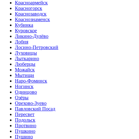
Красноармейск
Красногорск
Краснозаводск
Краснознаменск
Кубинка
Куровское
Ликино-Дулёво
Лобня
Лосино-Петровский
Луховицы
Лыткарино
Люберцы
Можайск
Мытищи
Наро-Фоминск
Ногинск
Одинцово
Озёры
Орехово-Зуево
Павловский Посад
Пересвет
Подольск
Протвино
Пушкино
Пущино