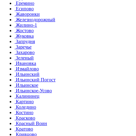
Еремино
Есипово
Жаворонки
Железнодорожный
Жилино-1
Жостово
Жуковка
Запрудня
Заречье
Захарово
Зеленый
Ивановка
Измайлово
Ильинский
Ильинский Погост
Ильинское
Ильинское-Усово
Калининец
Картино
Коледино
Костино
Красково
Красный Воин
Кратово
Кривцово