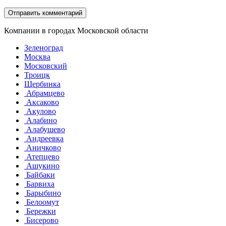
Компании в городах Московской области
Зеленоград
Москва
Московский
Троицк
Щербинка
Абрамцево
Аксаково
Акулово
Алабино
Алабушево
Андреевка
Аничково
Атепцево
Ашукино
Байбаки
Барвиха
Барыбино
Белоомут
Бережки
Бисерово