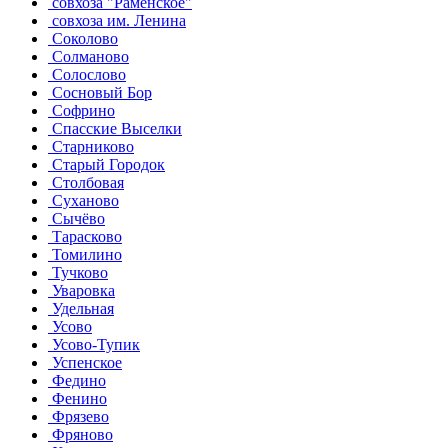
совхоза "Раменское"
совхоза им. Ленина
Соколово
Солманово
Солослово
Сосновый Бор
Софрино
Спасские Выселки
Старниково
Старый Городок
Столбовая
Суханово
Сычёво
Тарасково
Томилино
Тучково
Уваровка
Удельная
Усово
Усово-Тупик
Успенское
Федино
Фенино
Фрязево
Фряново