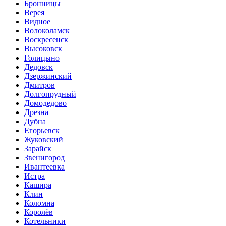
Бронницы
Верея
Видное
Волоколамск
Воскресенск
Высоковск
Голицыно
Дедовск
Дзержинский
Дмитров
Долгопрудный
Домодедово
Дрезна
Дубна
Егорьевск
Жуковский
Зарайск
Звенигород
Ивантеевка
Истра
Кашира
Клин
Коломна
Королёв
Котельники