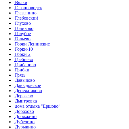
Вялки
Газопроводск
Глазынино
Глебовский
Глухово
Голиково
Голубое
Гольево
Горки Ленинские
Горки-10
Горки-2
Гребнево
Грибаново
Грибки
Грязь
Давыдово
Давыдовское
Денежниково
Дергаево
Дмитровка
дома отдыха "Ершово"
Дорохово
Дрожжино
Дубечино
Дурыкино