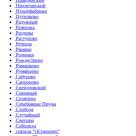
Правдинский
Пролетарский
Птицефабрики
Путилково
Радужный
Развилка
Раздоры
Растуново
Речицы
Ржавки
Родники
Рождествено
Ромашково
Румянцево
Сабурово
Сапроново
Свердловский
Северный
Селятино
Серебряные Пруды
Слобода
Случайный
Снегири
Соболиха
совхоза "Останкино"