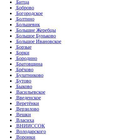
Битца
Боброво
Богородское
Болтино
Большевик
Большие Жеребцы
Большое Буньково
Большое Ивановское
Борзые
Борки
Бородино
Братовщина
Брёхово
Булатниково
Бутово
Быково
Васильевское
Введенское
Веретёнки
Верзилово
Вешки
Власиха
ВНИИССОК
Володарского
Воронки