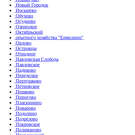
Новый Городок
Носырево
Обухово
Огуднево
Озерецкое
Октябрьский
опытного хозяйства "Ермолино"
Орлово
Островцы
Отрадное
Павловская Слобода
Павловское
Падиково
Переделки
Перхушково
Петровское
Пешково
Пирогово
Пласкинино
Поварово
Подолино
Подрезово
Покровское
Поливаново