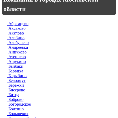
области
Абрамцево
Аксаково
Акулово
Алабино
Алабушево
Андреевка
Аничково
Атепцево
Ашукино
Байбаки
Барвиха
Барыбино
Белоомут
Бережки
Бисерово
Битца
Боброво
Богородское
Болтино
Большевик