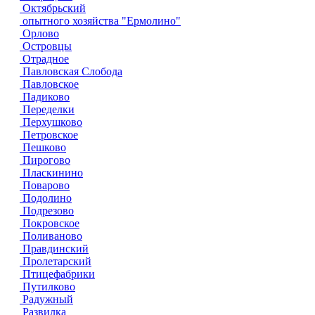
Октябрьский
опытного хозяйства "Ермолино"
Орлово
Островцы
Отрадное
Павловская Слобода
Павловское
Падиково
Переделки
Перхушково
Петровское
Пешково
Пирогово
Пласкинино
Поварово
Подолино
Подрезово
Покровское
Поливаново
Правдинский
Пролетарский
Птицефабрики
Путилково
Радужный
Развилка