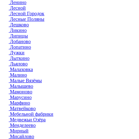
Ленино
Лесной
Лесной Городок
Лесные Поляны
Лешково
Ликино
Липицы
Лобаново
Лопатино
Лужки
Лыткино
Льялово
Малаховка
Малино
Малые Вязёмы
Малышево
Мамоново
Марусино
Марфино
Матвейково
Мебельной фабрики
Медвежьи Озёра
Менделеево
Мирный
Мисайлово