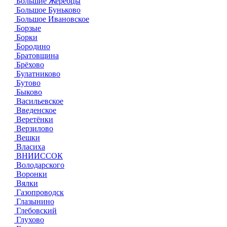
Большие Жеребцы
Большое Буньково
Большое Ивановское
Борзые
Борки
Бородино
Братовщина
Брёхово
Булатниково
Бутово
Быково
Васильевское
Введенское
Веретёнки
Верзилово
Вешки
Власиха
ВНИИССОК
Володарского
Воронки
Вялки
Газопроводск
Глазынино
Глебовский
Глухово