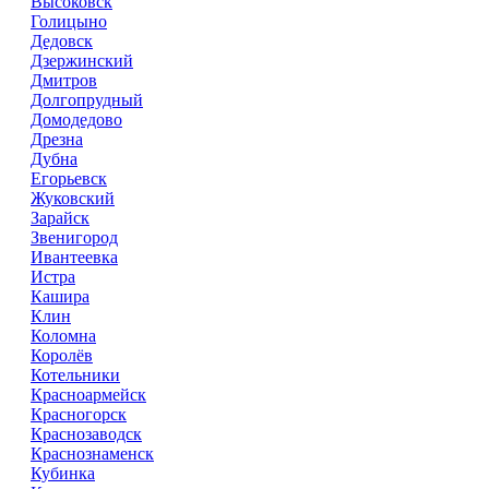
Высоковск
Голицыно
Дедовск
Дзержинский
Дмитров
Долгопрудный
Домодедово
Дрезна
Дубна
Егорьевск
Жуковский
Зарайск
Звенигород
Ивантеевка
Истра
Кашира
Клин
Коломна
Королёв
Котельники
Красноармейск
Красногорск
Краснозаводск
Краснознаменск
Кубинка