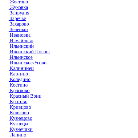
Жостово
Жуковка
Запрудня
Заречье
Захарово
Зеленый
Ивановка
Измайлово
Ильинский
Ильинский Погост
Ильинское
Ильинское-Усово
Калининец
Картино
Коледино
Костино
Красково
Красный Воин
Кратово
Кривцово
Крюково
Кузнецово
Кузнецы
Кузнечики
Лапино