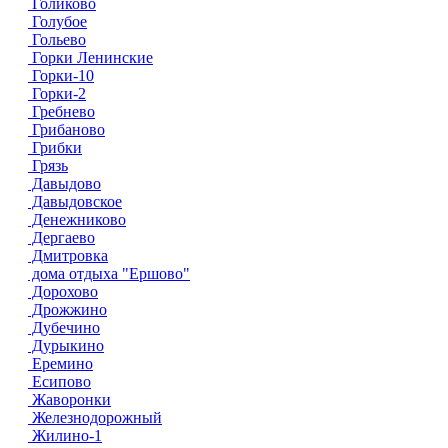
Голиково
Голубое
Гольево
Горки Ленинские
Горки-10
Горки-2
Гребнево
Грибаново
Грибки
Грязь
Давыдово
Давыдовское
Денежниково
Дергаево
Дмитровка
дома отдыха "Ершово"
Дорохово
Дрожжино
Дубечино
Дурыкино
Еремино
Есипово
Жаворонки
Железнодорожный
Жилино-1