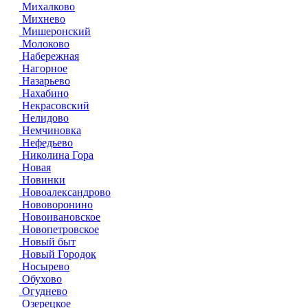
Михалково
Михнево
Мишеронский
Молоково
Набережная
Нагорное
Назарьево
Нахабино
Некрасовский
Нелидово
Немчиновка
Нефедьево
Николина Гора
Новая
Новинки
Новоалександрово
Нововоронино
Новоивановское
Новопетровское
Новый быт
Новый Городок
Носырево
Обухово
Огуднево
Озерецкое