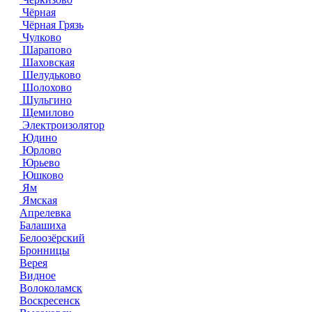
Чёрная
Чёрная Грязь
Чулково
Шарапово
Шаховская
Шелудьково
Шолохово
Шульгино
Щемилово
Электроизолятор
Юдино
Юрлово
Юрьево
Юшково
Ям
Ямская
Апрелевка
Балашиха
Белоозёрский
Бронницы
Верея
Видное
Волоколамск
Воскресенск