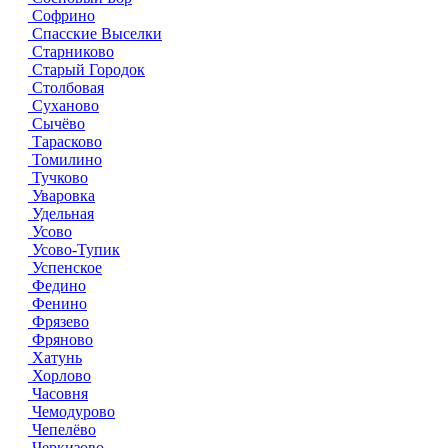
Софрино
Спасские Выселки
Старниково
Старый Городок
Столбовая
Суханово
Сычёво
Тарасково
Томилино
Тучково
Уваровка
Удельная
Усово
Усово-Тупик
Успенское
Федино
Фенино
Фрязево
Фряново
Хатунь
Хорлово
Часовня
Чемодурово
Чепелёво
Черкизово