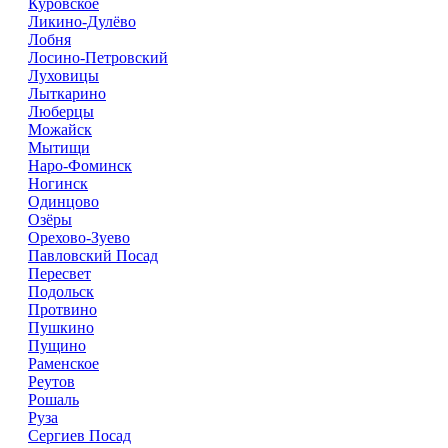
Куровское
Ликино-Дулёво
Лобня
Лосино-Петровский
Луховицы
Лыткарино
Люберцы
Можайск
Мытищи
Наро-Фоминск
Ногинск
Одинцово
Озёры
Орехово-Зуево
Павловский Посад
Пересвет
Подольск
Протвино
Пушкино
Пущино
Раменское
Реутов
Рошаль
Руза
Сергиев Посад