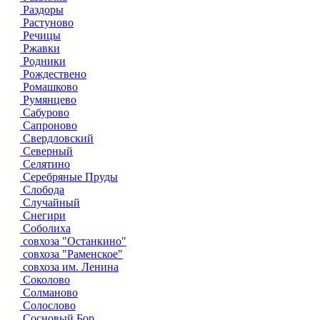
Раздоры
Растуново
Речицы
Ржавки
Родники
Рождествено
Ромашково
Румянцево
Сабурово
Сапроново
Свердловский
Северный
Селятино
Серебряные Пруды
Слобода
Случайный
Снегири
Соболиха
совхоза "Останкино"
совхоза "Раменское"
совхоза им. Ленина
Соколово
Солманово
Солослово
Сосновый Бор