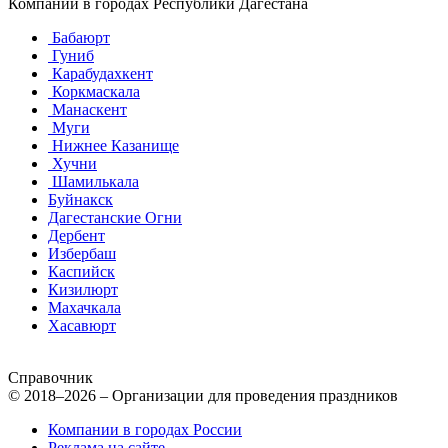
Компании в городах Республики Дагестана
Бабаюрт
Гуниб
Карабудахкент
Коркмаскала
Манаскент
Муги
Нижнее Казанище
Хучни
Шамилькала
Буйнакск
Дагестанские Огни
Дербент
Избербаш
Каспийск
Кизилюрт
Махачкала
Хасавюрт
Справочник
© 2018–2026 – Организации для проведения праздников
Компании в городах России
Реклама на сайте