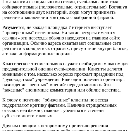
По аналогии с социальными сетями, event-компании тоже
собирают отзывы (положительные, отрицательные). Взглянув
на соотношение двух категорий, люди могут принимать
решение о заключении контракта с выбранной фирмой.
Разумеется, не каждая площадка Интернета выступает
"проверенным" источником. На такие ресурсы имеются
ссылки - эти переходы обычно находятся на главном сайте
организации. Обычно адреса охватывают социальные сети,
рейтинги в конкретных отраслях, присутствие внутри блогов,
а также информационные порталы.
Классическое чтение отзывов служит необходимым шагом для
предварительной оценки event-компании. Клиенты делятся
мнениями о том, насколько хорошо проходят праздники под
"руководством" учреждения. Ещё один полезный ориентир -
нахождение "честных" мнений: нередко можно найти
"заказные" анонимные комментарии или обилие негатива.
К слову о негативе, "обиженные" клиенты не всегда
подкрепляют критику фактами. Наличие отрицательных
отзывов неизбежно; главное - убедиться в степени
субъективности таковых.
Другим поводом к осторожному принятию решения
выступает отсутствие каких-либо ссылок к вышеупомянутым