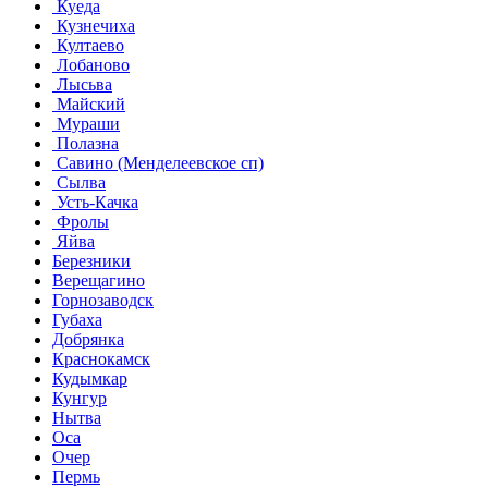
Куеда
Кузнечиха
Култаево
Лобаново
Лысьва
Майский
Мураши
Полазна
Савино (Менделеевское сп)
Сылва
Усть-Качка
Фролы
Яйва
Березники
Верещагино
Горнозаводск
Губаха
Добрянка
Краснокамск
Кудымкар
Кунгур
Нытва
Оса
Очер
Пермь