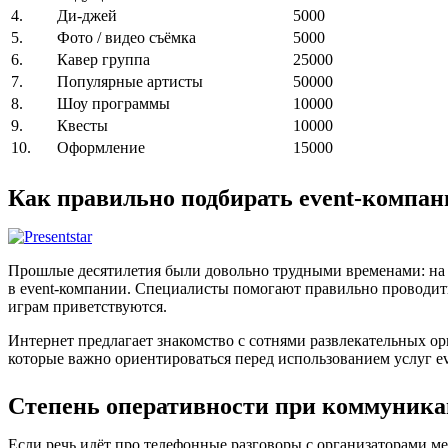
4.
Ди-джей
5000
5.
Фото / видео съёмка
5000
6.
Кавер группа
25000
7.
Популярные артисты
50000
8.
Шоу программы
10000
9.
Квесты
10000
10.
Оформление
15000
Как правильно подбирать event-компан
Прошлые десятилетия были довольно трудными временами: на 
в event-компании. Специалисты помогают правильно проводить
играм приветствуются.
Интернет предлагает знакомство с сотнями развлекательных ор
которые важно ориентироваться перед использованием услуг e
Степень оперативности при коммуник
Если речь идёт про телефонные разговоры с организаторами мер