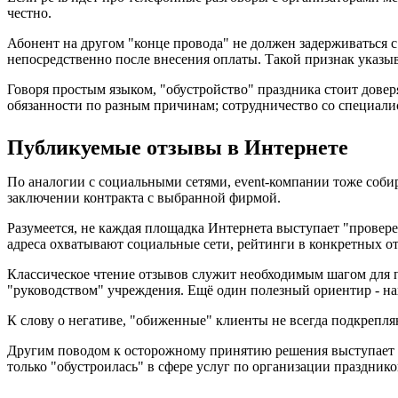
честно.
Абонент на другом "конце провода" не должен задерживаться с
непосредственно после внесения оплаты. Такой признак указ
Говоря простым языком, "обустройство" праздника стоит дов
обязанности по разным причинам; сотрудничество со специали
Публикуемые отзывы в Интернете
По аналогии с социальными сетями, event-компании тоже соби
заключении контракта с выбранной фирмой.
Разумеется, не каждая площадка Интернета выступает "провер
адреса охватывают социальные сети, рейтинги в конкретных о
Классическое чтение отзывов служит необходимым шагом для п
"руководством" учреждения. Ещё один полезный ориентир - н
К слову о негативе, "обиженные" клиенты не всегда подкрепля
Другим поводом к осторожному принятию решения выступает о
только "обустроилась" в сфере услуг по организации празднико