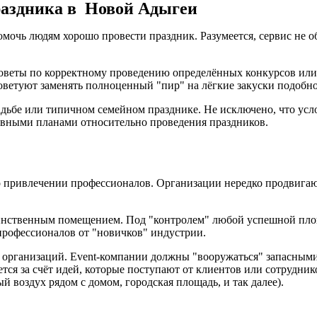
раздника в Новой Адыгеи
омочь людям хорошо провести праздник. Разумеется, сервис не 
советы по корректному проведению определённых конкурсов или
ветуют заменять полноценный "пир" на лёгкие закуски подобно
свадьбе или типичном семейном празднике. Не исключено, что ус
ивными планами относительно проведения праздников.
 о привлечении профессионалов. Организации нередко продвигаю
единственным помещением. Под "контролем" любой успешной пло
 профессионалов от "новичков" индустрии.
организаций. Event-компании должны "вооружаться" запасными
ся за счёт идей, которые поступают от клиентов или сотрудни
й воздух рядом с домом, городская площадь, и так далее).