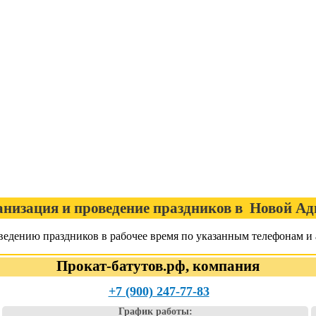
низация и проведение праздников в Новой А
едению праздников в рабочее время по указанным телефонам и 
Прокат-батутов.рф, компания
+7 (900) 247-77-83
График работы: