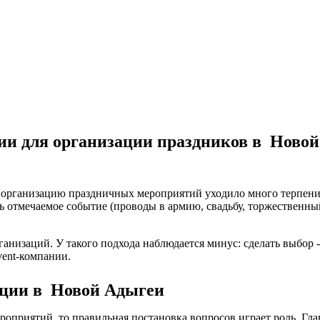
ии для организации праздников в Ново
организацию праздничных мероприятий уходило много терпения
 отмечаемое событие (проводы в армию, свадьбу, торжественны
ганизаций. У такого подхода наблюдается минус: сделать выбор -
vent-компании.
ации в Новой Адыгеи
оприятий, то правильная постановка вопросов играет роль. Глав