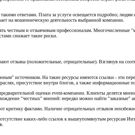
 такими ответами. Плата за услуги освещается подробно; людям
ывает на мошенническую деятельность выбранной компании.
ерять честным и отзывчивым профессионалам. Многочисленные "
стами снижает такие риски.
рают отзывы (положительные, отрицательные). Взглянув на соо
енным" источником. На такие ресурсы имеются ссылки - эти пер
траслях, присутствие внутри блогов, а также информационные п
редварительной оценки event-компании. Клиенты делятся мнени
ахождение "честных" мнений: нередко можно найти "заказные" 
ют критику фактами. Наличие отрицательных отзывов неизбежно;
тсутствие каких-либо ссылок к вышеупомянутым ресурсам Инте
в.