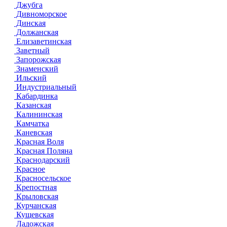
Джубга
Дивноморское
Динская
Должанская
Елизаветинская
Заветный
Запорожская
Знаменский
Ильский
Индустриальный
Кабардинка
Казанская
Калининская
Камчатка
Каневская
Красная Воля
Красная Поляна
Краснодарский
Красное
Красносельское
Крепостная
Крыловская
Курчанская
Кущевская
Ладожская