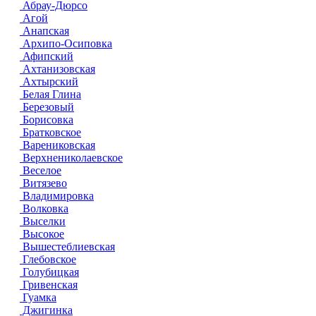
Абрау-Дюрсо
Агой
Анапская
Архипо-Осиповка
Афипский
Ахтанизовская
Ахтырский
Белая Глина
Березовый
Борисовка
Братковское
Варениковская
Верхнениколаевское
Веселое
Витязево
Владимировка
Волковка
Выселки
Высокое
Вышестеблиевская
Глебовское
Голубицкая
Гривенская
Гуамка
Джигинка