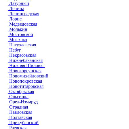
Лазурный
Ленина
Ленинградская
Лорис
Медведовская
Молькин
Мостовской
Мысхако
Натухаевская
Небуг
Некрасовская
Нижнебаканская
Нижняя Шиловка
Новокорсунская
Новомихайловский
Новопокровская
Новотитаровская
Октябрьская
Ольгинка
Орел-Изумруд
Отрадная
Павловская
Полтавская
Прикубанский
Раевская