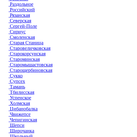
Раздольное
Российский
Рязанская
Северская
Сергей-Поле
Сириус
Смоленская
Старая Станица
Старовеличковская
Старокорсунская
Староминская
Старомышастовская
Старощербиновская
Сукко
Супсех
Тамань
Тбилисская
Успенское
Холмская
Цибанобалка
Чвижепсе
Чепигинская
Шепси
Широчанка
Школьный