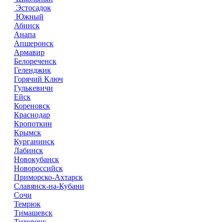
Эстосадок
Южный
Абинск
Анапа
Апшеронск
Армавир
Белореченск
Геленджик
Горячий Ключ
Гулькевичи
Ейск
Кореновск
Краснодар
Кропоткин
Крымск
Курганинск
Лабинск
Новокубанск
Новороссийск
Приморско-Ахтарск
Славянск-на-Кубани
Сочи
Темрюк
Тимашевск
Тихорецк