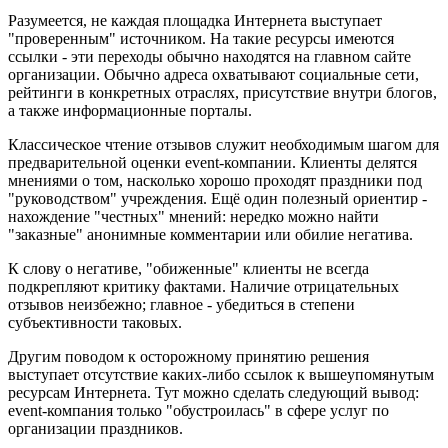
Разумеется, не каждая площадка Интернета выступает
"проверенным" источником. На такие ресурсы имеются
ссылки - эти переходы обычно находятся на главном сайте
организации. Обычно адреса охватывают социальные сети,
рейтинги в конкретных отраслях, присутствие внутри блогов,
а также информационные порталы.
Классическое чтение отзывов служит необходимым шагом для
предварительной оценки event-компании. Клиенты делятся
мнениями о том, насколько хорошо проходят праздники под
"руководством" учреждения. Ещё один полезный ориентир -
нахождение "честных" мнений: нередко можно найти
"заказные" анонимные комментарии или обилие негатива.
К слову о негативе, "обиженные" клиенты не всегда
подкрепляют критику фактами. Наличие отрицательных
отзывов неизбежно; главное - убедиться в степени
субъективности таковых.
Другим поводом к осторожному принятию решения
выступает отсутствие каких-либо ссылок к вышеупомянутым
ресурсам Интернета. Тут можно сделать следующий вывод:
event-компания только "обустроилась" в сфере услуг по
организации праздников.