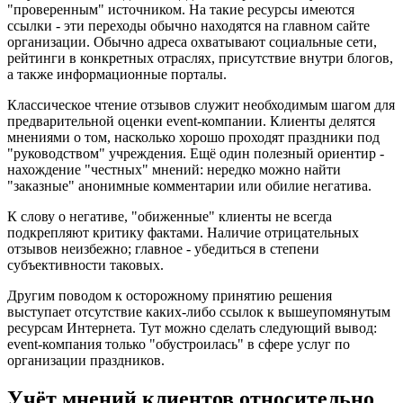
"проверенным" источником. На такие ресурсы имеются
ссылки - эти переходы обычно находятся на главном сайте
организации. Обычно адреса охватывают социальные сети,
рейтинги в конкретных отраслях, присутствие внутри блогов,
а также информационные порталы.
Классическое чтение отзывов служит необходимым шагом для
предварительной оценки event-компании. Клиенты делятся
мнениями о том, насколько хорошо проходят праздники под
"руководством" учреждения. Ещё один полезный ориентир -
нахождение "честных" мнений: нередко можно найти
"заказные" анонимные комментарии или обилие негатива.
К слову о негативе, "обиженные" клиенты не всегда
подкрепляют критику фактами. Наличие отрицательных
отзывов неизбежно; главное - убедиться в степени
субъективности таковых.
Другим поводом к осторожному принятию решения
выступает отсутствие каких-либо ссылок к вышеупомянутым
ресурсам Интернета. Тут можно сделать следующий вывод:
event-компания только "обустроилась" в сфере услуг по
организации праздников.
Учёт мнений клиентов относительно