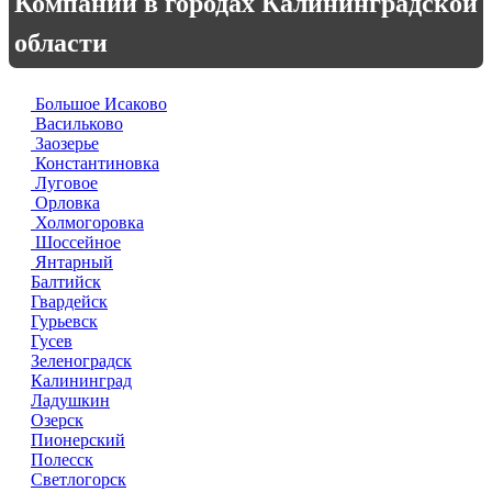
Компании в городах Калининградской
области
Большое Исаково
Васильково
Заозерье
Константиновка
Луговое
Орловка
Холмогоровка
Шоссейное
Янтарный
Балтийск
Гвардейск
Гурьевск
Гусев
Зеленоградск
Калининград
Ладушкин
Озерск
Пионерский
Полесск
Светлогорск