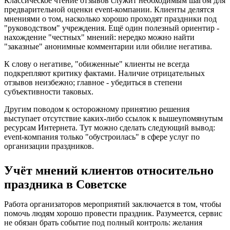
Классическое чтение отзывов служит необходимым шагом для
предварительной оценки event-компании. Клиенты делятся
мнениями о том, насколько хорошо проходят праздники под
"руководством" учреждения. Ещё один полезный ориентир -
нахождение "честных" мнений: нередко можно найти
"заказные" анонимные комментарии или обилие негатива.
К слову о негативе, "обиженные" клиенты не всегда
подкрепляют критику фактами. Наличие отрицательных
отзывов неизбежно; главное - убедиться в степени
субъективности таковых.
Другим поводом к осторожному принятию решения
выступает отсутствие каких-либо ссылок к вышеупомянутым
ресурсам Интернета. Тут можно сделать следующий вывод:
event-компания только "обустроилась" в сфере услуг по
организации праздников.
Учёт мнений клиентов относительно
праздника в Советске
Работа организаторов мероприятий заключается в том, чтобы
помочь людям хорошо провести праздник. Разумеется, сервис
не обязан брать событие под полный контроль: желания