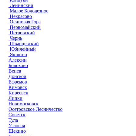
Ленинский
Малое Колодезное
Некрасово
Осиновая Гора
Первомайский
Петровский
Чернь
Шварцевский
Юбилейный
Якшино
Алексин
Болохово
Венев
Донской
Ефремов
Кимовск
Киреевск
Липки
Новомосковск
Осетровское Лесничество
Советск
Тула
Узловая
Щекино