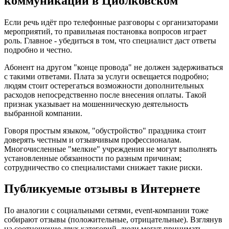
коммуникации в Циолковском
Если речь идёт про телефонные разговоры с организаторами
мероприятий, то правильная постановка вопросов играет
роль. Главное - убедиться в том, что специалист даст ответы
подробно и честно.
Абонент на другом "конце провода" не должен задерживаться
с такими ответами. Плата за услуги освещается подробно;
людям стоит остерегаться возможности дополнительных
расходов непосредственно после внесения оплаты. Такой
признак указывает на мошенническую деятельность
выбранной компании.
Говоря простым языком, "обустройство" праздника стоит
доверять честным и отзывчивым профессионалам.
Многочисленные "мелкие" учреждения не могут выполнять
установленные обязанности по разным причинам;
сотрудничество со специалистами снижает такие риски.
Публикуемые отзывы в Интернете
По аналогии с социальными сетями, event-компании тоже
собирают отзывы (положительные, отрицательные). Взглянув
на соотношение двух категорий, люди могут принимать