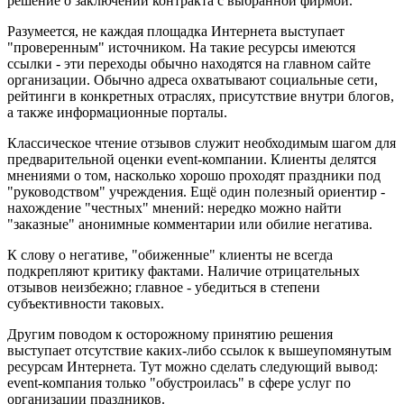
решение о заключении контракта с выбранной фирмой.
Разумеется, не каждая площадка Интернета выступает
"проверенным" источником. На такие ресурсы имеются
ссылки - эти переходы обычно находятся на главном сайте
организации. Обычно адреса охватывают социальные сети,
рейтинги в конкретных отраслях, присутствие внутри блогов,
а также информационные порталы.
Классическое чтение отзывов служит необходимым шагом для
предварительной оценки event-компании. Клиенты делятся
мнениями о том, насколько хорошо проходят праздники под
"руководством" учреждения. Ещё один полезный ориентир -
нахождение "честных" мнений: нередко можно найти
"заказные" анонимные комментарии или обилие негатива.
К слову о негативе, "обиженные" клиенты не всегда
подкрепляют критику фактами. Наличие отрицательных
отзывов неизбежно; главное - убедиться в степени
субъективности таковых.
Другим поводом к осторожному принятию решения
выступает отсутствие каких-либо ссылок к вышеупомянутым
ресурсам Интернета. Тут можно сделать следующий вывод:
event-компания только "обустроилась" в сфере услуг по
организации праздников.