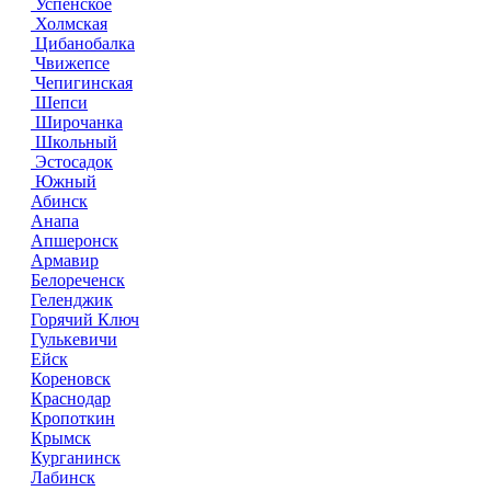
Успенское
Холмская
Цибанобалка
Чвижепсе
Чепигинская
Шепси
Широчанка
Школьный
Эстосадок
Южный
Абинск
Анапа
Апшеронск
Армавир
Белореченск
Геленджик
Горячий Ключ
Гулькевичи
Ейск
Кореновск
Краснодар
Кропоткин
Крымск
Курганинск
Лабинск