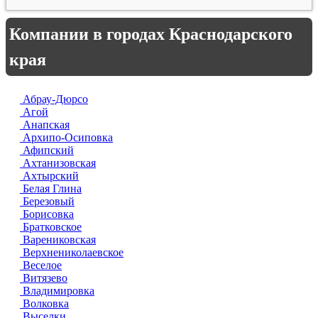
Компании в городах Краснодарского
края
Абрау-Дюрсо
Агой
Анапская
Архипо-Осиповка
Афипский
Ахтанизовская
Ахтырский
Белая Глина
Березовый
Борисовка
Братковское
Варениковская
Верхнениколаевское
Веселое
Витязево
Владимировка
Волковка
Выселки