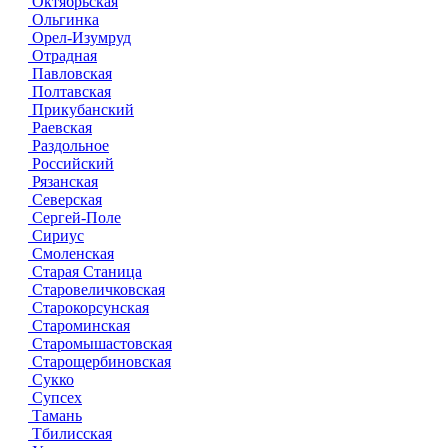
Октябрьская
Ольгинка
Орел-Изумруд
Отрадная
Павловская
Полтавская
Прикубанский
Раевская
Раздольное
Российский
Рязанская
Северская
Сергей-Поле
Сириус
Смоленская
Старая Станица
Старовеличковская
Старокорсунская
Староминская
Старомышастовская
Старощербиновская
Сукко
Супсех
Тамань
Тбилисская