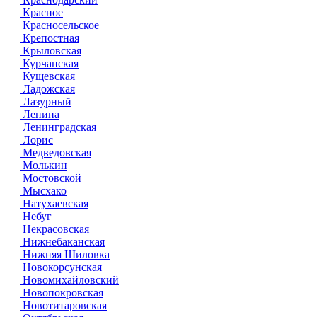
Красное
Красносельское
Крепостная
Крыловская
Курчанская
Кущевская
Ладожская
Лазурный
Ленина
Ленинградская
Лорис
Медведовская
Молькин
Мостовской
Мысхако
Натухаевская
Небуг
Некрасовская
Нижнебаканская
Нижняя Шиловка
Новокорсунская
Новомихайловский
Новопокровская
Новотитаровская