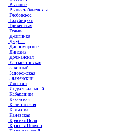
Высокое
Вышестеблиевская
Глебовское
Голубицкая
Гривенская
Гуамка
Джигинка
Джубга
Дивноморское
Динская
Должанская
Елизаветинская
Заветный
Запорожская
Знаменский
Ильский
Индустриальный
Кабардинка
Казанская
Калининская
Камчатка
Каневская
Красная Воля
Красная Поляна
Краснодарский