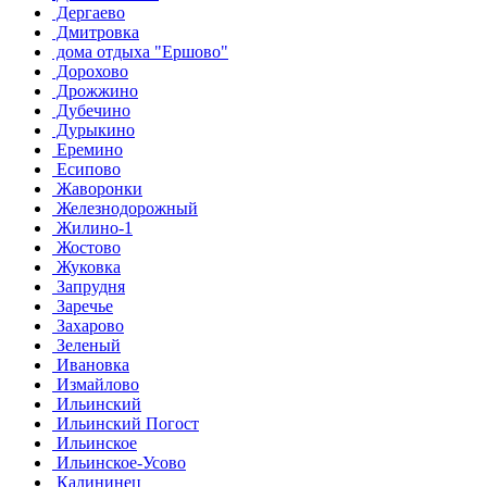
Дергаево
Дмитровка
дома отдыха "Ершово"
Дорохово
Дрожжино
Дубечино
Дурыкино
Еремино
Есипово
Жаворонки
Железнодорожный
Жилино-1
Жостово
Жуковка
Запрудня
Заречье
Захарово
Зеленый
Ивановка
Измайлово
Ильинский
Ильинский Погост
Ильинское
Ильинское-Усово
Калининец