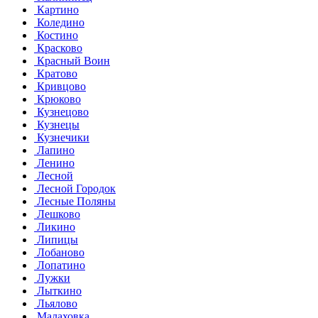
Картино
Коледино
Костино
Красково
Красный Воин
Кратово
Кривцово
Крюково
Кузнецово
Кузнецы
Кузнечики
Лапино
Ленино
Лесной
Лесной Городок
Лесные Поляны
Лешково
Ликино
Липицы
Лобаново
Лопатино
Лужки
Лыткино
Льялово
Малаховка