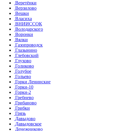
Веретёнки
Верзилово
Вешки
Власиха
ВНИИССОК
Володарского
Воронки
Вялки
Газопроводск
Глазынино
Глебовский
Глухово
Голиково
Голубое
Гольево
Горки Ленинские
Горки-10
Горки-2
Гребнево
Грибаново
Грибки
Грязь
Давыдово
Давыдовское
Денежниково