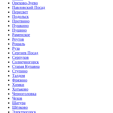
Орехово-Зуево
Павловский Посад
Пересвет
Подольск
Протвино
Пушкино
Пущино
Раменское
Реутов
Рошаль
Руза
Сергиев Посад
Серпухов
Солнечногорск
Старая Купавна
Ступино
Талдом
Фрязино
Химки
Хотьково
Черноголовка
Чехов
Шатура
Щёлково
Электрогорск