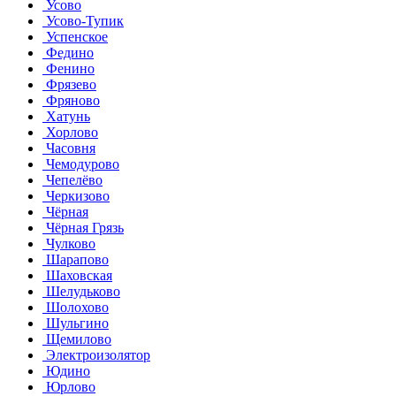
Усово
Усово-Тупик
Успенское
Федино
Фенино
Фрязево
Фряново
Хатунь
Хорлово
Часовня
Чемодурово
Чепелёво
Черкизово
Чёрная
Чёрная Грязь
Чулково
Шарапово
Шаховская
Шелудьково
Шолохово
Шульгино
Щемилово
Электроизолятор
Юдино
Юрлово