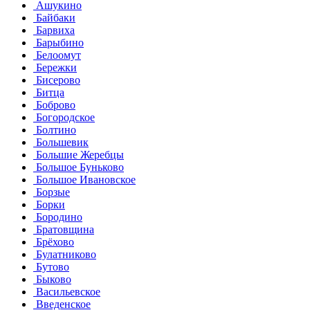
Ашукино
Байбаки
Барвиха
Барыбино
Белоомут
Бережки
Бисерово
Битца
Боброво
Богородское
Болтино
Большевик
Большие Жеребцы
Большое Буньково
Большое Ивановское
Борзые
Борки
Бородино
Братовщина
Брёхово
Булатниково
Бутово
Быково
Васильевское
Введенское