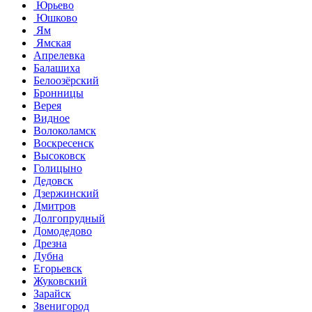
Юрьево
Юшково
Ям
Ямская
Апрелевка
Балашиха
Белоозёрский
Бронницы
Верея
Видное
Волоколамск
Воскресенск
Высоковск
Голицыно
Дедовск
Дзержинский
Дмитров
Долгопрудный
Домодедово
Дрезна
Дубна
Егорьевск
Жуковский
Зарайск
Звенигород