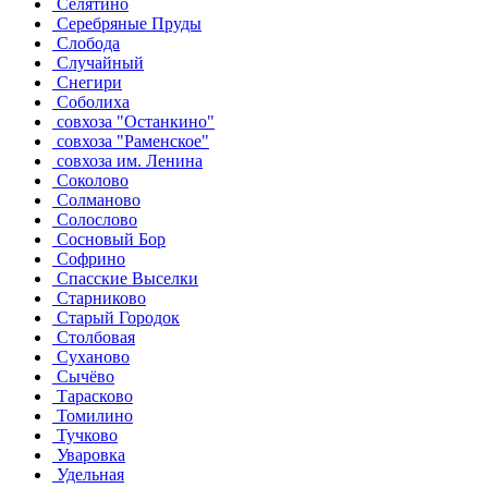
Селятино
Серебряные Пруды
Слобода
Случайный
Снегири
Соболиха
совхоза "Останкино"
совхоза "Раменское"
совхоза им. Ленина
Соколово
Солманово
Солослово
Сосновый Бор
Софрино
Спасские Выселки
Старниково
Старый Городок
Столбовая
Суханово
Сычёво
Тарасково
Томилино
Тучково
Уваровка
Удельная