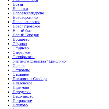
Новая
Новинки
Новоалександрово
Нововоронино
Новоивановское
Новопетровское
Новый быт
Новый Городок
Носырево
Обухово
Огуднево
Озерецкое
Октябрьский
опытного хозяйства "Ермолино"
Орлово
Островцы
Отрадное
Павловская Слобода
Павловское
Падиково
Переделки
Перхушково
Петровское
Пешково