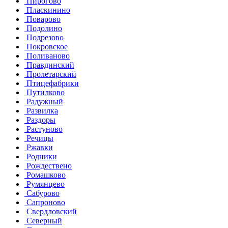
Пирогово
Пласкинино
Поварово
Подолино
Подрезово
Покровское
Поливаново
Правдинский
Пролетарский
Птицефабрики
Путилково
Радужный
Развилка
Раздоры
Растуново
Речицы
Ржавки
Родники
Рождествено
Ромашково
Румянцево
Сабурово
Сапроново
Свердловский
Северный