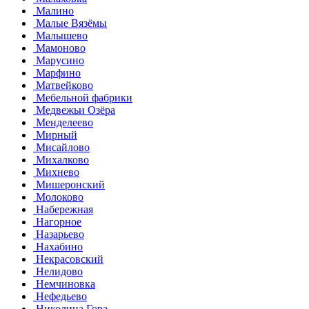
Малино
Малые Вязёмы
Малышево
Мамоново
Марусино
Марфино
Матвейково
Мебельной фабрики
Медвежьи Озёра
Менделеево
Мирный
Мисайлово
Михалково
Михнево
Мишеронский
Молоково
Набережная
Нагорное
Назарьево
Нахабино
Некрасовский
Нелидово
Немчиновка
Нефедьево
Николина Гора