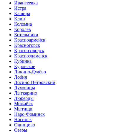
Ивантеевка
Истра
Кашира
Клин
Коломна
Королёв
Котельники
Красноармейск
Красногорск
Краснозаводск
Краснознаменск
Кубинка
Куровское
Ликино-Дулёво
Лобня
Лосино-Петровский
Луховицы
Лыткарино
Люберцы
Можайск
Мытищи
Наро-Фоминск
Ногинск
Одинцово
Озёры