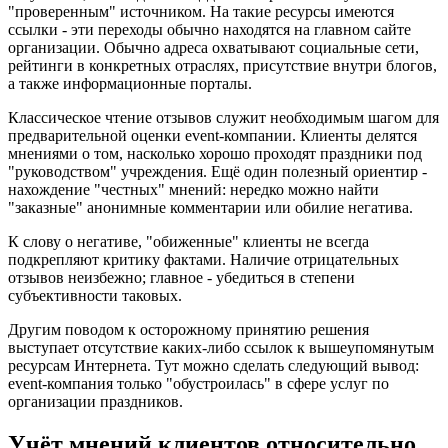
"проверенным" источником. На такие ресурсы имеются
ссылки - эти переходы обычно находятся на главном сайте
организации. Обычно адреса охватывают социальные сети,
рейтинги в конкретных отраслях, присутствие внутри блогов,
а также информационные порталы.
Классическое чтение отзывов служит необходимым шагом для
предварительной оценки event-компании. Клиенты делятся
мнениями о том, насколько хорошо проходят праздники под
"руководством" учреждения. Ещё один полезный ориентир -
нахождение "честных" мнений: нередко можно найти
"заказные" анонимные комментарии или обилие негатива.
К слову о негативе, "обиженные" клиенты не всегда
подкрепляют критику фактами. Наличие отрицательных
отзывов неизбежно; главное - убедиться в степени
субъективности таковых.
Другим поводом к осторожному принятию решения
выступает отсутствие каких-либо ссылок к вышеупомянутым
ресурсам Интернета. Тут можно сделать следующий вывод:
event-компания только "обустроилась" в сфере услуг по
организации праздников.
Учёт мнений клиентов относительно